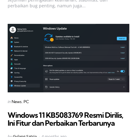
perbaikan bug penting, namun juga...
Categories
Posted
in
News
PC
in
Windows 11 KB5083769 Resmi Dirilis,
Ini Fitur dan Perbaikan Terbarunya
Posted
by
Gylang Satria
4 months ago