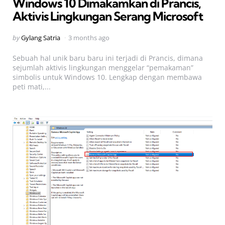
Windows 10 Dimakamkan di Prancis,
Aktivis Lingkungan Serang Microsoft
Posted
by
Gylang Satria
3 months ago
by
Sebuah hal unik baru baru ini terjadi di Prancis, dimana
sejumlah aktivis lingkungan menggelar “pemakaman”
simbolis untuk Windows 10. Lengkap dengan membawa
peti mati,...