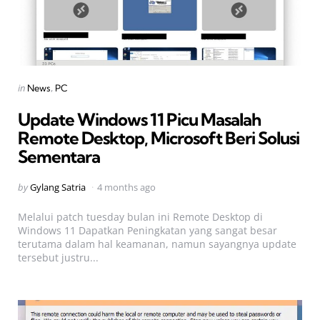
Categories
Posted
in
News
PC
in
Update Windows 11 Picu Masalah
Remote Desktop, Microsoft Beri Solusi
Sementara
Posted
by
Gylang Satria
4 months ago
by
Melalui patch tuesday bulan ini Remote Desktop di
Windows 11 Dapatkan Peningkatan yang sangat besar
terutama dalam hal keamanan, namun sayangnya update
tersebut justru...