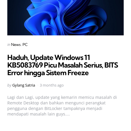
Categories
Posted
in
News
PC
in
Haduh, Update Windows 11
KB5083769 Picu Masalah Serius, BITS
Error hingga Sistem Freeze
Posted
by
Gylang Satria
3 months ago
by
Lagi dan Lagi, update yang kemarin memicu masalah di
Remote Desktop dan bahkan mengunci perangkat
pengguna dengan BitLocker tampaknya menjadi
mendapati masalah lain guys....