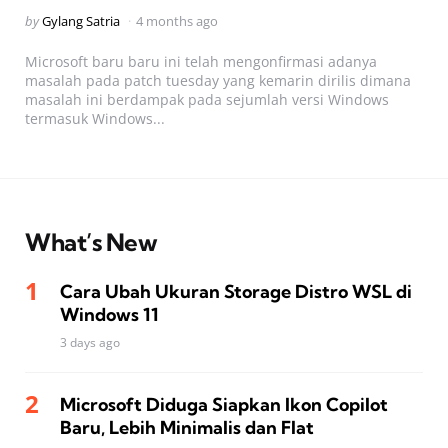
Posted
by
Gylang Satria
4 months ago
by
Microsoft baru baru ini telah mengonfirmasi adanya
masalah pada patch tuesday yang kemarin dirilis dimana
masalah ini berdampak pada sejumlah versi Windows
termasuk Windows...
What’s New
Cara Ubah Ukuran Storage Distro WSL di
Windows 11
3 days ago
Microsoft Diduga Siapkan Ikon Copilot
Baru, Lebih Minimalis dan Flat