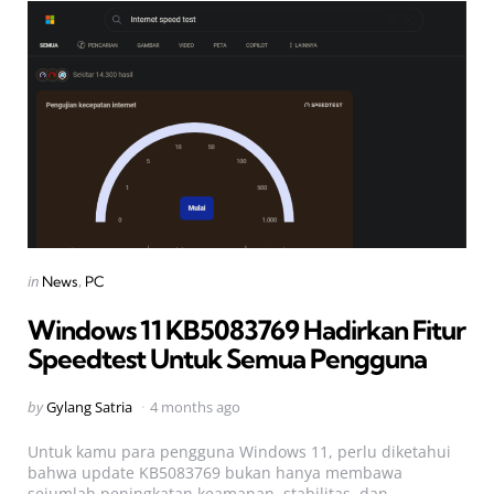
Categories
Posted
in
News
PC
in
Windows 11 KB5083769 Hadirkan Fitur
Speedtest Untuk Semua Pengguna
Posted
by
Gylang Satria
4 months ago
by
Untuk kamu para pengguna Windows 11, perlu diketahui
bahwa update KB5083769 bukan hanya membawa
sejumlah peningkatan keamanan, stabilitas, dan