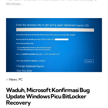
Windows...
Categories
Posted
in
News
PC
in
Waduh, Microsoft Konfirmasi Bug
Update Windows Picu BitLocker
Recovery