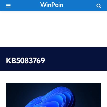
WinPoin
Menu
Searc
KB5083769