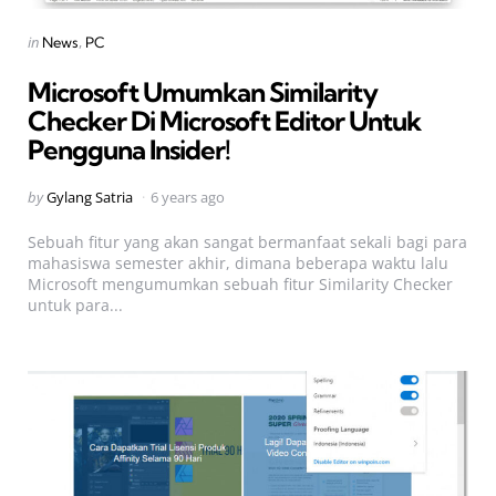
Categories
Posted
in
News
PC
in
Microsoft Umumkan Similarity
Checker Di Microsoft Editor Untuk
Pengguna Insider!
Posted
by
Gylang Satria
6 years ago
by
Sebuah fitur yang akan sangat bermanfaat sekali bagi para
mahasiswa semester akhir, dimana beberapa waktu lalu
Microsoft mengumumkan sebuah fitur Similarity Checker
untuk para...