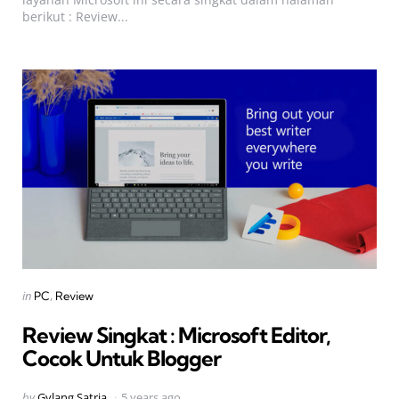
berikut : Review...
Categories
Posted
in
PC
Review
in
Review Singkat : Microsoft Editor,
Cocok Untuk Blogger
Posted
by
Gylang Satria
5 years ago