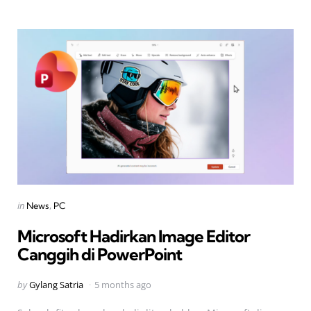
Categories
Posted
in
News
PC
in
Microsoft Hadirkan Image Editor
Canggih di PowerPoint
Posted
by
Gylang Satria
5 months ago
by