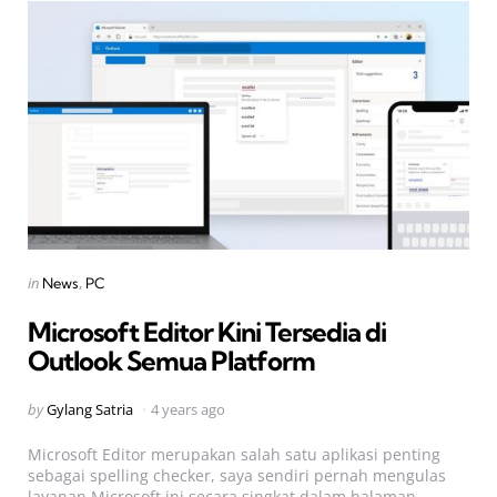
Categories
Posted
in
News
PC
in
Microsoft Editor Kini Tersedia di
Outlook Semua Platform
Posted
by
Gylang Satria
4 years ago
by
Microsoft Editor merupakan salah satu aplikasi penting
sebagai spelling checker, saya sendiri pernah mengulas
layanan Microsoft ini secara singkat dalam halaman