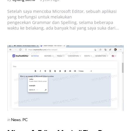
by
Setelah saya mencoba Microsoft Editor, sebuah aplikasi
yang berfungsi untuk melakukan
pengecekan Grammar dan Spelling, selama beberapa
waktu ke belakang, ada banyak hal yang saya suka dari...
Categories
Posted
in
News
PC
in