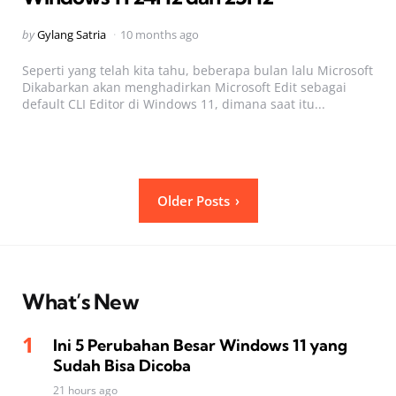
Posted
by
Gylang Satria
10 months ago
by
Seperti yang telah kita tahu, beberapa bulan lalu Microsoft
Dikabarkan akan menghadirkan Microsoft Edit sebagai
default CLI Editor di Windows 11, dimana saat itu...
Posts
Older Posts
pagination
What’s New
Ini 5 Perubahan Besar Windows 11 yang
Sudah Bisa Dicoba
21 hours ago