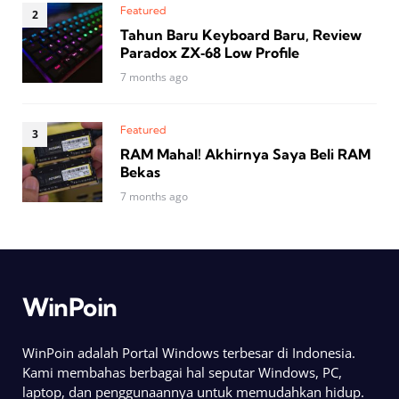
Featured
Tahun Baru Keyboard Baru, Review
Paradox ZX‑68 Low Profile
7 months ago
Featured
RAM Mahal! Akhirnya Saya Beli RAM
Bekas
7 months ago
WinPoin
WinPoin adalah Portal Windows terbesar di Indonesia.
Kami membahas berbagai hal seputar Windows, PC,
laptop, dan penggunaannya untuk memudahkan hidup.