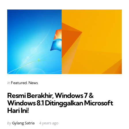
Categories
Posted
in
Featured
News
in
Resmi Berakhir, Windows 7 &
Windows 8.1 Ditinggalkan Microsoft
Hari Ini!
Posted
by
Gylang Satria
4 years ago
by