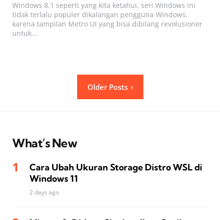
Windows 8.1 seperti yang kita ketahui, seri Windows ini
tidak terlalu populer dikalangan pengguna Windows,
karena tampilan Metro UI yang bisa dibilang revolusioner
untuk...
Posts
Older Posts
pagination
What’s New
Cara Ubah Ukuran Storage Distro WSL di
Windows 11
2 days ago