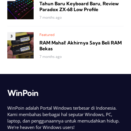
Tahun Baru Keyboard Baru, Review
Paradox ZX‑68 Low Profile
7 months ago
Featured
RAM Mahal! Akhirnya Saya Beli RAM
Bekas
7 months ago
WinPoin
WinPoin adalah Portal Windows terbesar di Indonesia.
Kami membahas berbagai hal seputar Windows, PC,
laptop, dan penggunaannya untuk memudahkan hidup.
We’re heaven for Windows users!