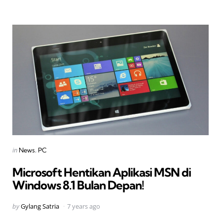
Categories
Posted
in
News
PC
in
Microsoft Hentikan Aplikasi MSN di
Windows 8.1 Bulan Depan!
Posted
by
Gylang Satria
7 years ago
by