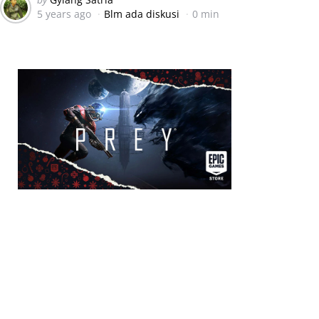
5 years ago
Blm ada diskusi
0 min
by