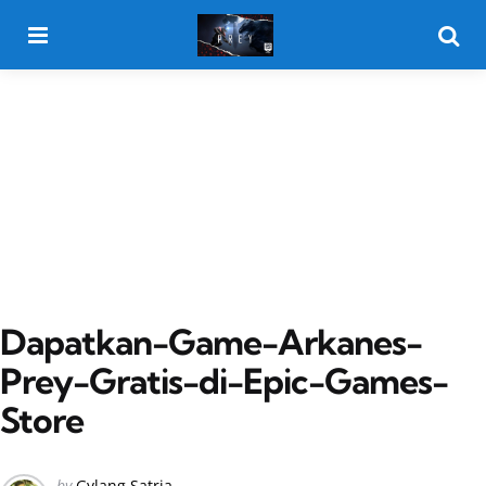
Menu
Searc
Dapatkan-Game-Arkanes-
Prey-Gratis-di-Epic-Games-
Store
Posted
by
Gylang Satria