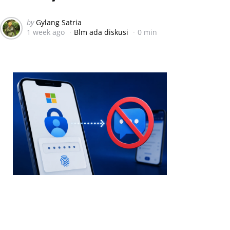
Posted
by
Gylang Satria
1 week ago
Blm ada diskusi
0 min
by