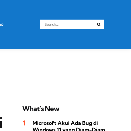
Search
no
Search
for:
What’s New
i
Microsoft Akui Ada Bug di
Windows 11 yang Diam-Diam