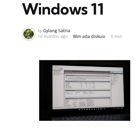
Windows 11
Posted
by
Gylang Satria
10 months ago
Blm ada diskusi
0 min
by