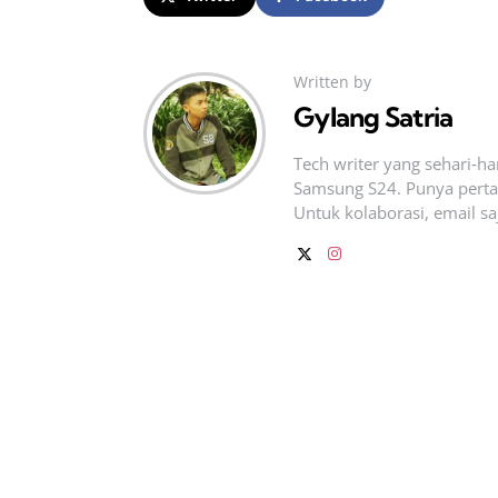
Written by
Gylang Satria
Tech writer yang sehari‑h
Samsung S24. Punya pertan
Untuk kolaborasi, email sa