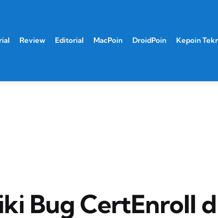
ial
Review
Editorial
MacPoin
DroidPoin
Kepoin Tek
ki Bug CertEnroll d