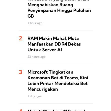
Menghabiskan Ruang
Penyimpanan Hingga Puluhan
GB
1 hour ago
RAM Makin Mahal, Meta
Manfaatkan DDR4 Bekas
Untuk Server AI
23 hours ago
Microsoft Tingkatkan
Keamanan Bot di Teams, Kini
Lebih Pintar Mendeteksi Bot
Mencurigakan
1 day ago