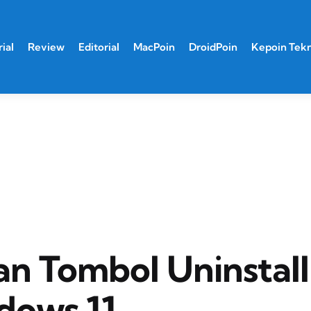
ial
Review
Editorial
MacPoin
DroidPoin
Kepoin Tek
an Tombol Uninstall
dows 11