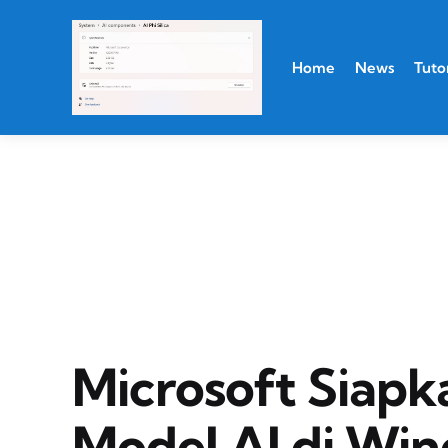
Home
News
Tutor
Microsoft Siapk
Model AI di Win