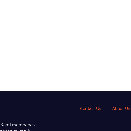
Contact Us
About Us
a. Kami membahas