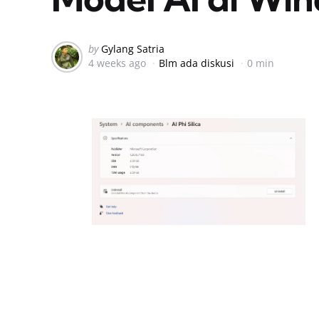
Posted
by
Gylang Satria
4 weeks ago
Blm ada diskusi
0 min
by