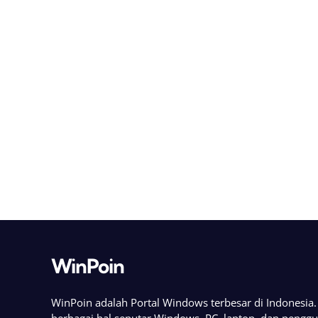
WinPoin
WinPoin adalah Portal Windows terbesar di Indonesi