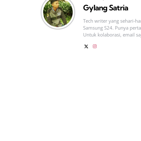
Gylang Satria
Tech writer yang sehari‑h
Samsung S24. Punya pertan
Untuk kolaborasi, email sa