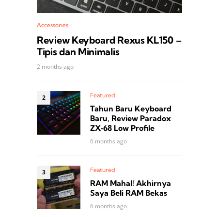
Accessories
Review Keyboard Rexus KL150 –
Tipis dan Minimalis
2 months ago
Featured
Tahun Baru Keyboard
Baru, Review Paradox
ZX‑68 Low Profile
6 months ago
Featured
RAM Mahal! Akhirnya
Saya Beli RAM Bekas
6 months ago