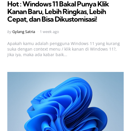
Hot : Windows 11 Bakal Punya Klik
Kanan Baru, Lebih Ringkas, Lebih
Cepat, dan Bisa Dikustomisasi!
Posted
by
Gylang Satria
1 week ago
by
Apakah kamu adalah pengguna Windows 11 yang kurang
suka dengan context menu / klik kanan di Windows 11?,
jika iya, maka ada kabar baik...