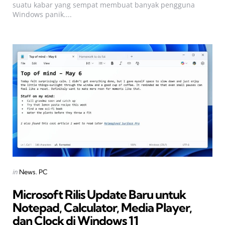
suatu kabar yang sempat membuat banyak pengguna
Windows panik....
Categories
Posted
in
News
PC
in
Microsoft Rilis Update Baru untuk
Notepad, Calculator, Media Player,
dan Clock di Windows 11