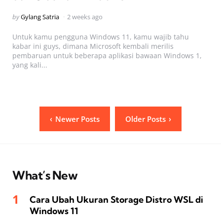
Posted
by
Gylang Satria
2 weeks ago
by
Untuk kamu pengguna Windows 11, kamu wajib tahu
kabar ini guys, dimana Microsoft kembali merilis
pembaruan untuk beberapa aplikasi bawaan Windows 1,
yang kali...
Posts
Newer Posts
Older Posts
pagination
What’s New
Cara Ubah Ukuran Storage Distro WSL di
Windows 11