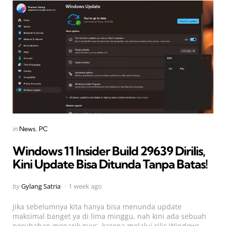
Categories
Posted
in
News
PC
in
Windows 11 Insider Build 29639 Dirilis,
Kini Update Bisa Ditunda Tanpa Batas!
Posted
by
Gylang Satria
1 week ago
by
Jika sebelumnya kita hanya bisa menunda update
maksimal banget ya di lima minggu, nah kini ada sebuah
perubahan menarik guys, karena melalui rilis Windows...