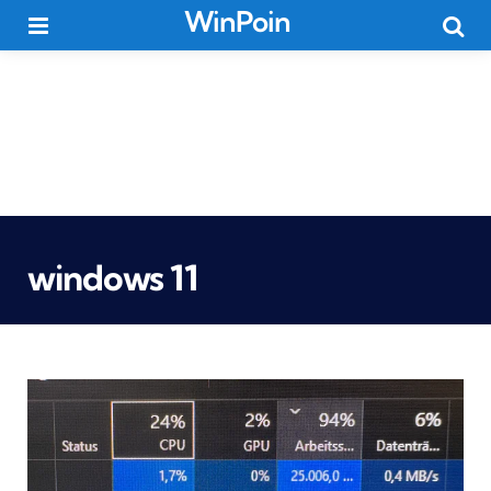
WinPoin
Menu
Searc
windows 11