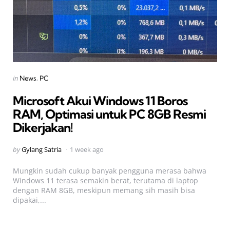
Categories
Posted
in
News
PC
in
Microsoft Akui Windows 11 Boros
RAM, Optimasi untuk PC 8GB Resmi
Dikerjakan!
Posted
by
Gylang Satria
1 week ago
by
Mungkin sudah cukup banyak pengguna merasa bahwa
Windows 11 terasa semakin berat, terutama di laptop
dengan RAM 8GB, meskipun memang sih masih bisa
dipakai,...