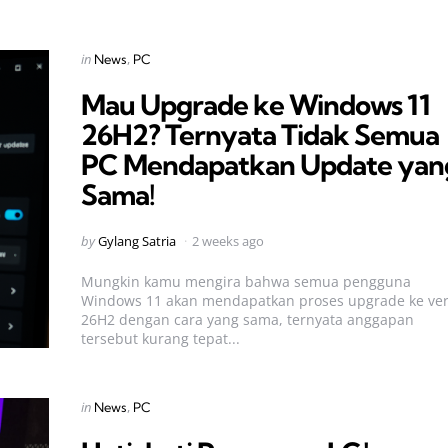
Categories
Posted
in
News
PC
in
Mau Upgrade ke Windows 11
26H2? Ternyata Tidak Semua
PC Mendapatkan Update yan
Sama!
Posted
by
Gylang Satria
2 weeks ago
by
Mungkin kamu mengira bahwa semua pengguna
Windows 11 akan mendapatkan proses upgrade ke ver
26H2 dengan cara yang sama, ternyata anggapan
tersebut kurang tepat...
Categories
Posted
in
News
PC
in