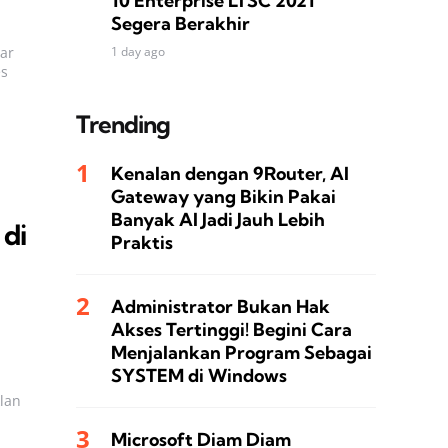
10 Enterprise LTSC 2021
Segera Berakhir
ar
1 day ago
es
Trending
Kenalan dengan 9Router, AI
Gateway yang Bikin Pakai
Banyak AI Jadi Jauh Lebih
di
Praktis
Administrator Bukan Hak
Akses Tertinggi! Begini Cara
Menjalankan Program Sebagai
SYSTEM di Windows
lan
Microsoft Diam Diam