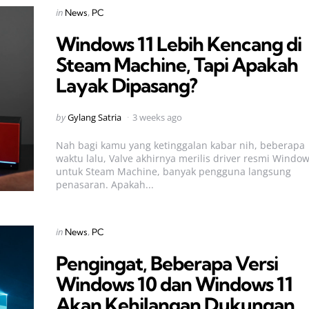
Categories
Posted
in
News
PC
in
Windows 11 Lebih Kencang di
Steam Machine, Tapi Apakah
Layak Dipasang?
Posted
by
Gylang Satria
3 weeks ago
by
Nah bagi kamu yang ketinggalan kabar nih, beberapa
waktu lalu, Valve akhirnya merilis driver resmi Windo
untuk Steam Machine, banyak pengguna langsung
penasaran. Apakah...
Categories
Posted
in
News
PC
in
Pengingat, Beberapa Versi
Windows 10 dan Windows 11
Akan Kehilangan Dukungan