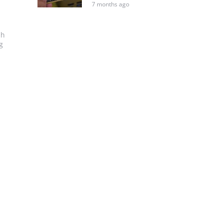
7 months ago
ih
g
i