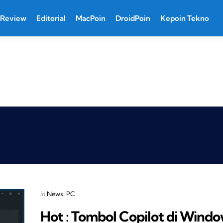
Review
Editorial
MacPoin
DroidPoin
Kepoin Tekno
Categories
Posted
in
News
PC
in
Hot : Tombol Copilot di Wind