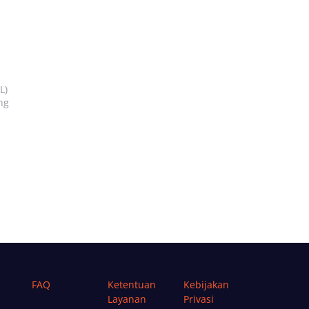
L)
ng
FAQ
Ketentuan
Kebijakan
Layanan
Privasi