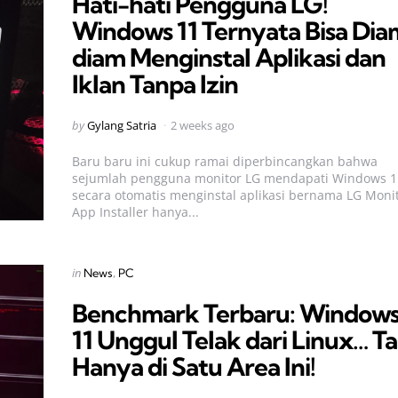
Hati-hati Pengguna LG!
Windows 11 Ternyata Bisa Dia
diam Menginstal Aplikasi dan
Iklan Tanpa Izin
Posted
by
Gylang Satria
2 weeks ago
by
Baru baru ini cukup ramai diperbincangkan bahwa
sejumlah pengguna monitor LG mendapati Windows 1
secara otomatis menginstal aplikasi bernama LG Moni
App Installer hanya...
Categories
Posted
in
News
PC
in
Benchmark Terbaru: Window
11 Unggul Telak dari Linux… Ta
Hanya di Satu Area Ini!