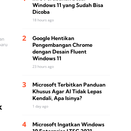
Windows 11 yang Sudah Bisa
Dicoba
18 hours ago
Google Hentikan
gan
Pengembangan Chrome
baru
dengan Desain Fluent
Windows 11
23 hours ago
Microsoft Terbitkan Panduan
Khusus Agar AI Tidak Lepas
Kendali, Apa Isinya?
k
1 day ago
Microsoft Ingatkan Windows