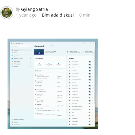
Posted
by
Gylang Satria
1 year ago
Blm ada diskusi
0 min
by