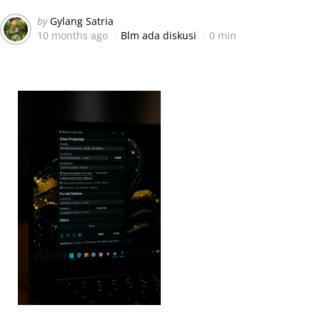
Posted
by
Gylang Satria
10 months ago
Blm ada diskusi
0 min
by