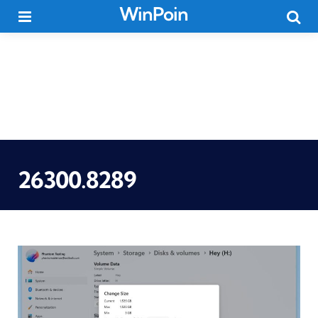
WinPoin
Menu
Searc
26300.8289