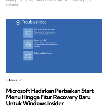
spinner...
Categories
Posted
in
News
PC
in
Microsoft Hadirkan Perbaikan Start
Menu Hingga Fitur Recovery Baru
Untuk Windows Insider