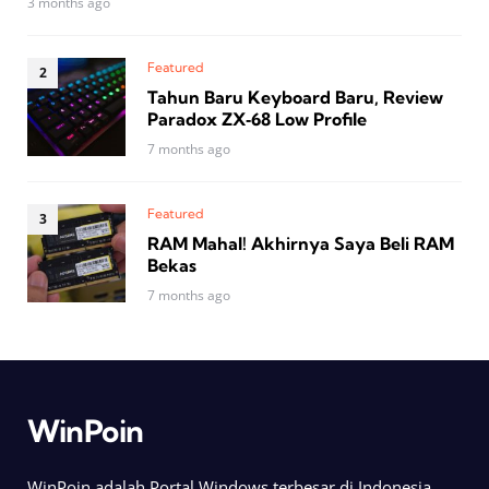
3 months ago
Featured
Tahun Baru Keyboard Baru, Review
Paradox ZX‑68 Low Profile
7 months ago
Featured
RAM Mahal! Akhirnya Saya Beli RAM
Bekas
7 months ago
WinPoin
WinPoin adalah Portal Windows terbesar di Indonesia.