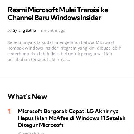
in
Resmi Microsoft Mulai Transisi ke
Channel Baru Windows Insider
Posted
by
Gylang Satria
3 months ago
by
Sebelumnya kita sudah mengetahui bahwa Microsoft
Rombak Windows Insider Program yang kini dibuat lebih
sederhana dan lebih fleksibel untuk pengguna. Nah
perubahan tersebut akhirnya...
What’s New
Microsoft Bergerak Cepat! LG Akhirnya
Hapus Iklan McAfee di Windows 11 Setelah
Ditegur Microsoft
45 seconds ago