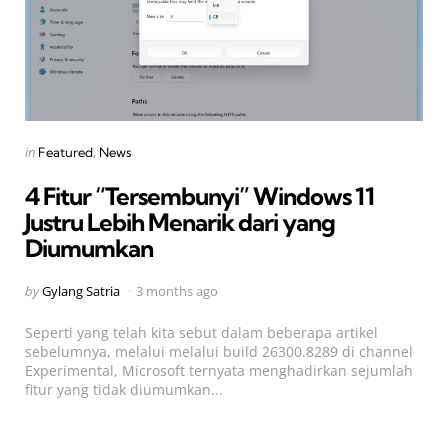
Categories
Posted
in
Featured
News
in
4 Fitur “Tersembunyi” Windows 11
Justru Lebih Menarik dari yang
Diumumkan
Posted
by
Gylang Satria
3 months ago
by
Seperti yang telah kita sebut dalam beberapa artikel
sebelumnya, melalui melalui build 26300.8289 di channel
Experimental, Microsoft ternyata menghadirkan sejumlah
fitur yang tidak diumumkan...