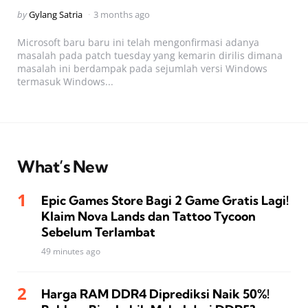
Posted
by
Gylang Satria
3 months ago
by
Microsoft baru baru ini telah mengonfirmasi adanya
masalah pada patch tuesday yang kemarin dirilis dimana
masalah ini berdampak pada sejumlah versi Windows
termasuk Windows...
What’s New
Epic Games Store Bagi 2 Game Gratis Lagi!
Klaim Nova Lands dan Tattoo Tycoon
Sebelum Terlambat
49 minutes ago
Harga RAM DDR4 Diprediksi Naik 50%!