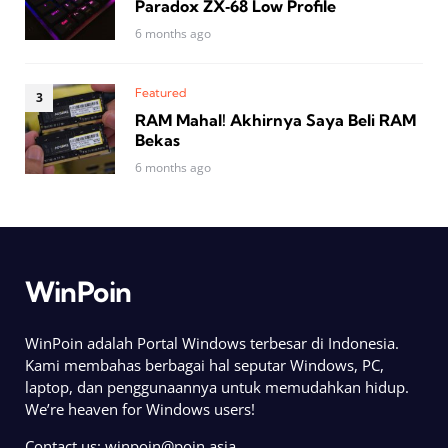
Paradox ZX‑68 Low Profile
6 months ago
Featured
RAM Mahal! Akhirnya Saya Beli RAM
Bekas
6 months ago
WinPoin
WinPoin adalah Portal Windows terbesar di Indonesia.
Kami membahas berbagai hal seputar Windows, PC,
laptop, dan penggunaannya untuk memudahkan hidup.
We’re heaven for Windows users!
Contact us:
winpoin@poin.asia