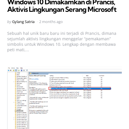
Windows 10 Dimakamkan di Prancis,
Aktivis Lingkungan Serang Microsoft
Posted
by
Gylang Satria
2 months ago
by
Sebuah hal unik baru baru ini terjadi di Prancis, dimana
sejumlah aktivis lingkungan menggelar “pemakaman”
simbolis untuk Windows 10. Lengkap dengan membawa
peti mati,...