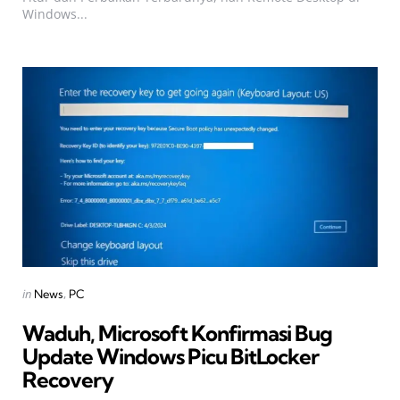
Windows...
Categories
Posted
in
News
PC
in
Waduh, Microsoft Konfirmasi Bug
Update Windows Picu BitLocker
Recovery