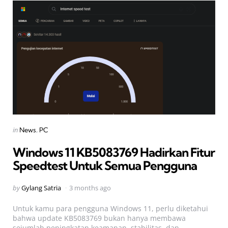
Categories
Posted
in
News
PC
in
Windows 11 KB5083769 Hadirkan Fitur
Speedtest Untuk Semua Pengguna
Posted
by
Gylang Satria
3 months ago
by
Untuk kamu para pengguna Windows 11, perlu diketahui
bahwa update KB5083769 bukan hanya membawa
sejumlah peningkatan keamanan, stabilitas, dan