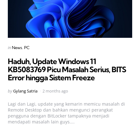
Categories
Posted
in
News
PC
in
Haduh, Update Windows 11
KB5083769 Picu Masalah Serius, BITS
Error hingga Sistem Freeze
Posted
by
Gylang Satria
2 months ago
by
Lagi dan Lagi, update yang kemarin memicu masalah di
Remote Desktop dan bahkan mengunci perangkat
pengguna dengan BitLocker tampaknya menjadi
mendapati masalah lain guys....