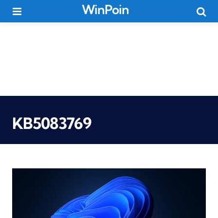
WinPoin
Menu
Searc
KB5083769