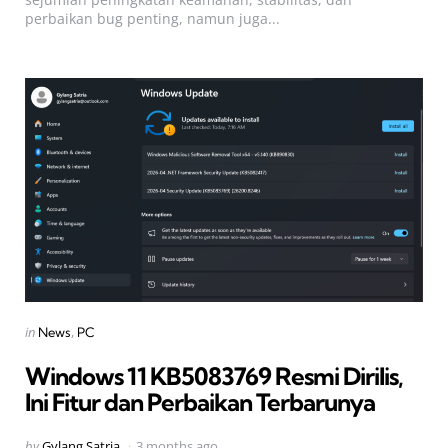
perbaikan bug penting, namun juga...
Categories
Posted
in
News
PC
in
Windows 11 KB5083769 Resmi Dirilis,
Ini Fitur dan Perbaikan Terbarunya
Posted
by
Gylang Satria
3 months ago