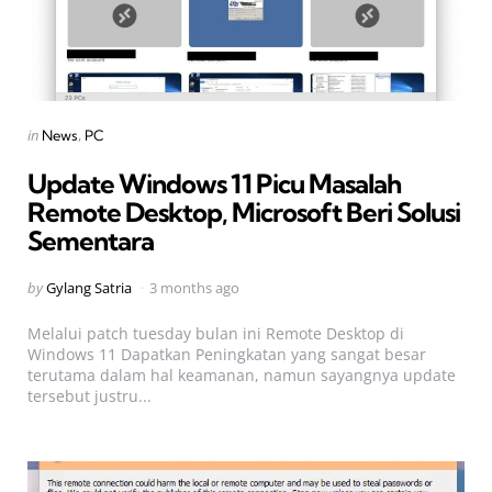
Categories
Posted
in
News
PC
in
Update Windows 11 Picu Masalah
Remote Desktop, Microsoft Beri Solusi
Sementara
Posted
by
Gylang Satria
3 months ago
by
Melalui patch tuesday bulan ini Remote Desktop di
Windows 11 Dapatkan Peningkatan yang sangat besar
terutama dalam hal keamanan, namun sayangnya update
tersebut justru...