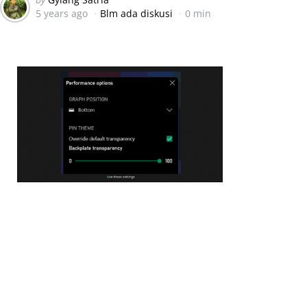
5 years ago
Blm ada diskusi
0 min
by