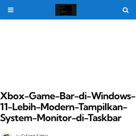
Menu
Searc
Xbox-Game-Bar-di-Windows-
11-Lebih-Modern-Tampilkan-
System-Monitor-di-Taskbar
Posted
by
Gylang Satria