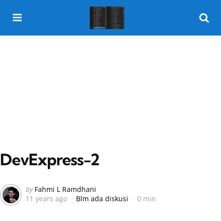
Menu
Searc
DevExpress-2
Posted
by
Fahmi L Ramdhani
11 years ago
Blm ada diskusi
0 min
by