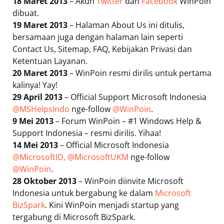
18 Maret 2013
– Akun
Twitter
dan
Facebook
WinPoin
dibuat.
19 Maret 2013
– Halaman About Us ini ditulis,
bersamaan juga dengan halaman lain seperti
Contact Us, Sitemap, FAQ, Kebijakan Privasi dan
Ketentuan Layanan.
20 Maret 2013
– WinPoin resmi dirilis untuk pertama
kalinya! Yay!
29 April 2013
– Official Support Microsoft Indonesia
@MSHelpsIndo
nge-follow
@WinPoin
.
9 Mei 2013
– Forum WinPoin – #1 Windows Help &
Support Indonesia – resmi dirilis. Yihaa!
14 Mei 2013
– Official Microsoft Indonesia
@MicrosoftID,
@MicrosoftUKM
nge-follow
@WinPoin
.
28 Oktober 2013
– WinPoin diinvite Microsoft
Indonesia untuk bergabung ke dalam
Microsoft
BizSpark
. Kini WinPoin menjadi startup yang
tergabung di Microsoft BizSpark.