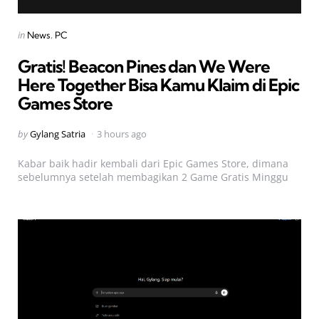
Categories
Posted
in
News
PC
in
Gratis! Beacon Pines dan We Were
Here Together Bisa Kamu Klaim di Epic
Games Store
Posted
by
Gylang Satria
3 hours ago
by
Kabar baik hadir kembali dari Epic Games Store, dimana
sebelumnya setelah membagikan 2 Game Gratis Minggu