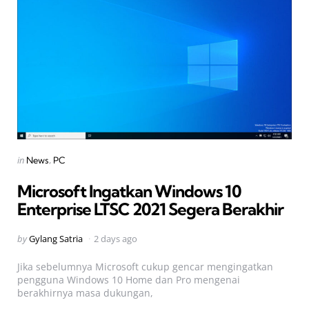
Categories
Posted
in
News
PC
in
Microsoft Ingatkan Windows 10
Enterprise LTSC 2021 Segera Berakhir
Posted
by
Gylang Satria
2 days ago
by
Jika sebelumnya Microsoft cukup gencar mengingatkan
pengguna Windows 10 Home dan Pro mengenai
berakhirnya masa dukungan,