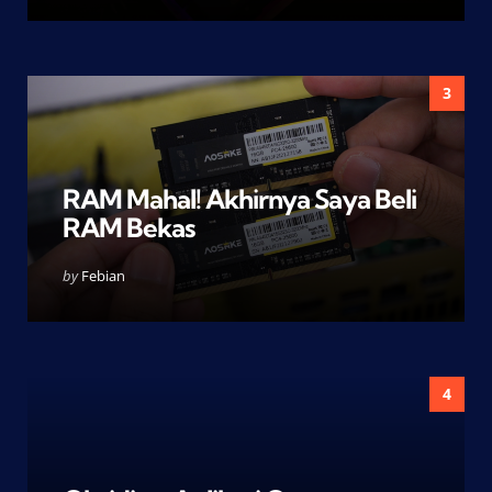
3
RAM Mahal! Akhirnya Saya Beli
RAM Bekas
Posted
by
Febian
by
4