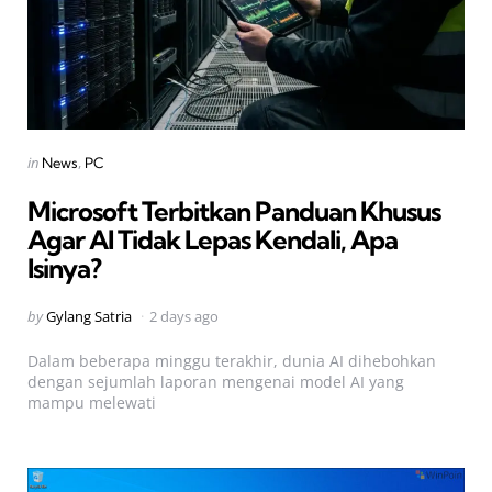
Categories
Posted
in
News
PC
in
Microsoft Terbitkan Panduan Khusus
Agar AI Tidak Lepas Kendali, Apa
Isinya?
Posted
by
Gylang Satria
2 days ago
by
Dalam beberapa minggu terakhir, dunia AI dihebohkan
dengan sejumlah laporan mengenai model AI yang
mampu melewati