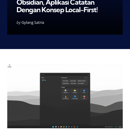
Obsidian, Aplikasi Catatan
Dengan Konsep Local-First!
Posted
by
Gylang Satria
by