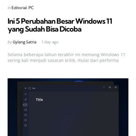
Categories
Posted
in
Editorial
PC
in
Ini 5 Perubahan Besar Windows 11
yang Sudah Bisa Dicoba
Posted
by
Gylang Satria
1 day ago
by
Selama beberapa tahun terakhir ini memang Windows 11
sering kali menjadi sasaran kritik, mulai dari performa