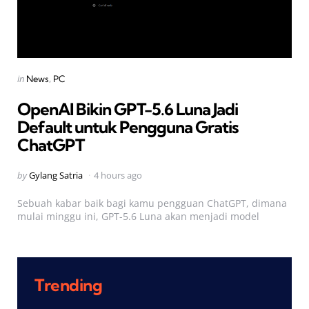
Categories
Posted
in
News
PC
in
OpenAI Bikin GPT-5.6 Luna Jadi
Default untuk Pengguna Gratis
ChatGPT
Posted
by
Gylang Satria
4 hours ago
by
Sebuah kabar baik bagi kamu pengguan ChatGPT, dimana
mulai minggu ini, GPT-5.6 Luna akan menjadi model
Trending