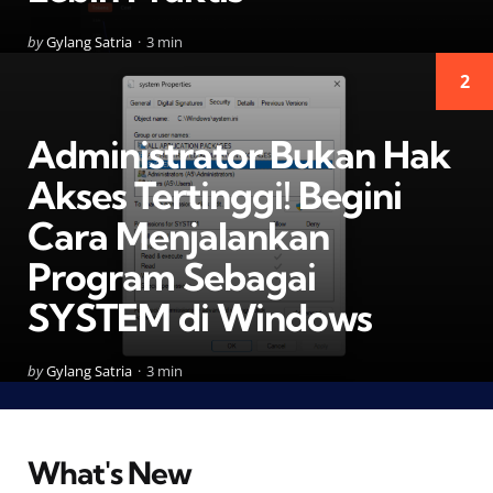
Posted
by
Gylang Satria
3 min
by
2
Administrator Bukan Hak
Akses Tertinggi! Begini
Cara Menjalankan
Program Sebagai
SYSTEM di Windows
Posted
by
Gylang Satria
3 min
by
What's New