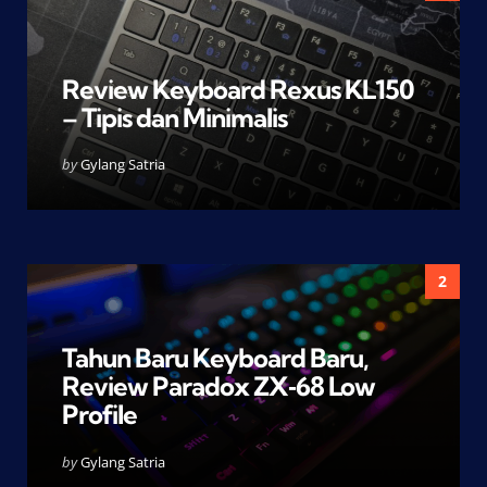
Review Keyboard Rexus KL150
– Tipis dan Minimalis
Posted
by
Gylang Satria
by
2
Tahun Baru Keyboard Baru,
Review Paradox ZX‑68 Low
Profile
Posted
by
Gylang Satria
by