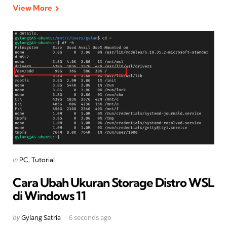
View More
Categories
Posted
in
PC
Tutorial
in
Cara Ubah Ukuran Storage Distro WSL
di Windows 11
Posted
by
Gylang Satria
6 seconds ago
by