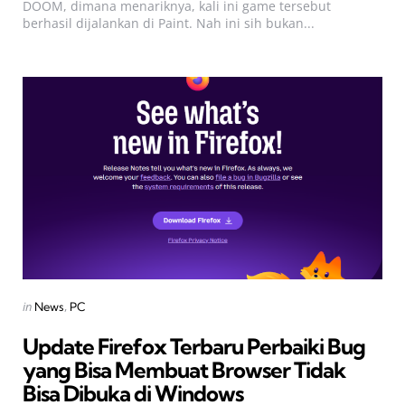
DOOM, dimana menariknya, kali ini game tersebut
berhasil dijalankan di Paint. Nah ini sih bukan...
Categories
Posted
in
News
PC
in
Update Firefox Terbaru Perbaiki Bug
yang Bisa Membuat Browser Tidak
Bisa Dibuka di Windows