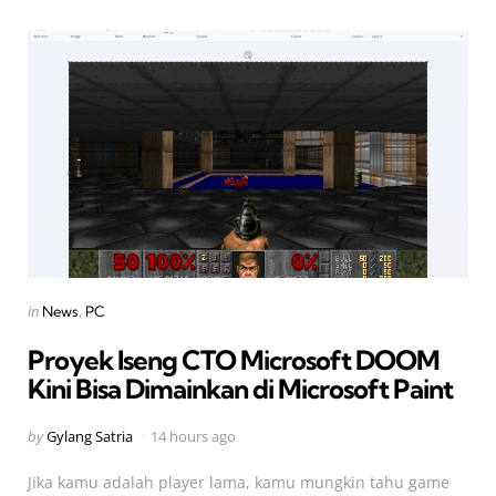
Categories
Posted
in
News
PC
in
Proyek Iseng CTO Microsoft DOOM
Kini Bisa Dimainkan di Microsoft Paint
Posted
by
Gylang Satria
14 hours ago
by
Jika kamu adalah player lama, kamu mungkin tahu game