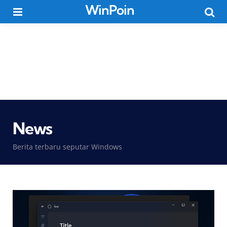
WinPoin
Menu
Searc
News
Berita terbaru seputar Windows