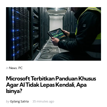
Categories
Posted
in
News
PC
in
Microsoft Terbitkan Panduan Khusus
Agar AI Tidak Lepas Kendali, Apa
Isinya?
Posted
by
Gylang Satria
35 minutes ago
by