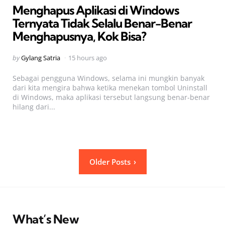
Menghapus Aplikasi di Windows
Ternyata Tidak Selalu Benar-Benar
Menghapusnya, Kok Bisa?
Posted
by
Gylang Satria
15 hours ago
by
Sebagai pengguna Windows, selama ini mungkin banyak
dari kita mengira bahwa ketika menekan tombol Uninstall
di Windows, maka aplikasi tersebut langsung benar-benar
hilang dari...
Posts
Older Posts
pagination
What’s New