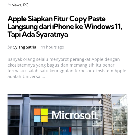
Categories
Posted
in
News
PC
in
Apple Siapkan Fitur Copy Paste
Langsung dari iPhone ke Windows 11,
Tapi Ada Syaratnya
Posted
by
Gylang Satria
11 hours ago
by
Banyak orang selalu menyorot perangkat Apple dengan
ekosistemnya yang bagus dan memang sih itu benar,
termasuk salah satu keunggulan terbesar ekosistem Apple
adalah Universal...