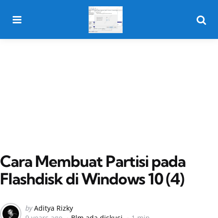
Menu
Searc
Cara Membuat Partisi pada
Flashdisk di Windows 10 (4)
Posted
by
Aditya Rizky
9 years ago
Blm ada diskusi
1 min
by