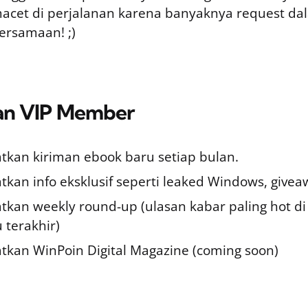
acet di perjalanan karena banyaknya request da
ersamaan! ;)
an VIP Member
kan kiriman ebook baru setiap bulan.
kan info eksklusif seperti leaked Windows, giveaw
kan weekly round-up (ulasan kabar paling hot d
 terakhir)
kan WinPoin Digital Magazine (coming soon)