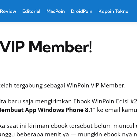
Review
Editorial
MacPoin
DroidPoin
Kepoin Tekno
, VIP Member!
telah tergabung sebagai WinPoin VIP Member.
ita baru saja mengirimkan Ebook WinPoin Edisi #2:
embuat App Windows Phone 8.1
” ke email kamu
ika saat ini kiriman ebook tersebut belum muncul 
unggu beberapa menit ya — mungkin ebook nya m