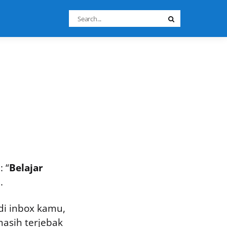
Search
Search
for:
 “
Belajar
.
di inbox kamu,
asih terjebak