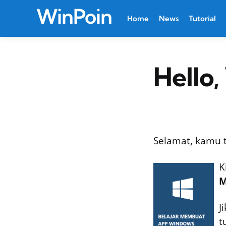
WinPoin
Home
News
Tutorial
Hello
Selamat, kamu 
K
M
J
t