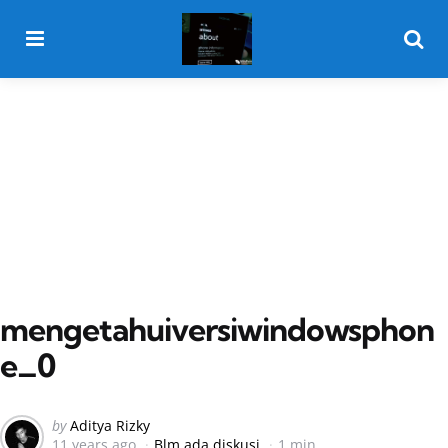
Menu
Searc
mengetahuiversiwindowsphon
e_0
Posted
by
Aditya Rizky
11 years ago
Blm ada diskusi
1 min
by