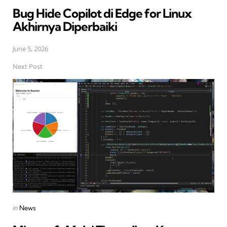
Bug Hide Copilot di Edge for Linux
Akhirnya Diperbaiki
June 5, 2026
Next Post
Posted
in
News
in