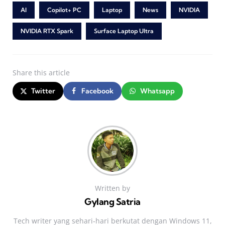
AI
Copilot+ PC
Laptop
News
NVIDIA
NVIDIA RTX Spark
Surface Laptop Ultra
Share
this article
Twitter
Facebook
Whatsapp
Written by
Gylang Satria
Tech writer yang sehari‑hari berkutat dengan Windows 11,