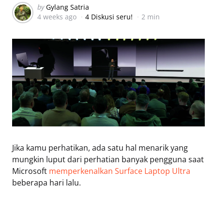
Posted
by
Gylang Satria
4 weeks ago
4 Diskusi seru!
2 min
by
Jika kamu perhatikan, ada satu hal menarik yang
mungkin luput dari perhatian banyak pengguna saat
Microsoft
memperkenalkan Surface Laptop Ultra
beberapa hari lalu.