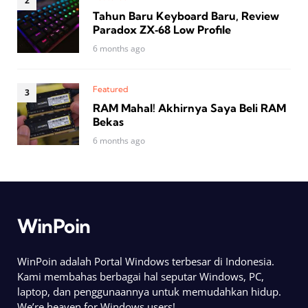
Tahun Baru Keyboard Baru, Review
Paradox ZX‑68 Low Profile
6 months ago
Featured
RAM Mahal! Akhirnya Saya Beli RAM
Bekas
6 months ago
WinPoin
WinPoin adalah Portal Windows terbesar di Indonesia.
Kami membahas berbagai hal seputar Windows, PC,
laptop, dan penggunaannya untuk memudahkan hidup.
We’re heaven for Windows users!