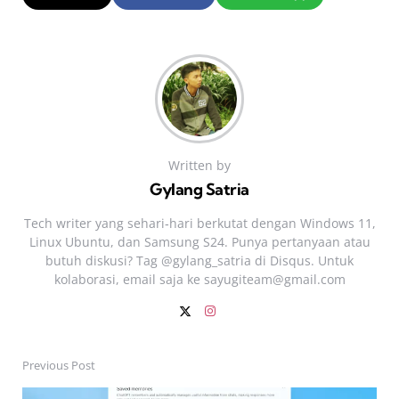
Written by
Gylang Satria
Tech writer yang sehari‑hari berkutat dengan Windows 11,
Linux Ubuntu, dan Samsung S24. Punya pertanyaan atau
butuh diskusi? Tag @gylang_satria di Disqus. Untuk
kolaborasi, email saja ke
sayugiteam@gmail.com
Previous Post
Post