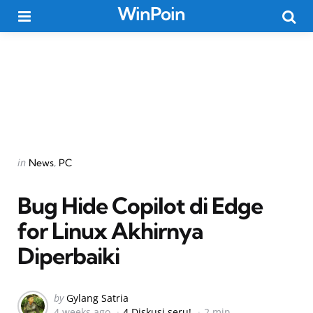
WinPoin
Menu
Searc
Categories
Posted
in
News
PC
in
Bug Hide Copilot di Edge
for Linux Akhirnya
Diperbaiki
Posted
by
Gylang Satria
4 weeks ago
4 Diskusi seru!
2 min
by