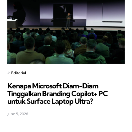
Posted
in
Editorial
in
Kenapa Microsoft Diam-Diam
Tinggalkan Branding Copilot+ PC
untuk Surface Laptop Ultra?
June 5, 2026