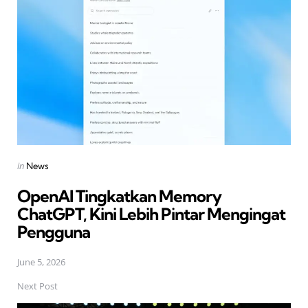
navigation
Posted
in
News
in
OpenAI Tingkatkan Memory
ChatGPT, Kini Lebih Pintar Mengingat
Pengguna
June 5, 2026
Next Post