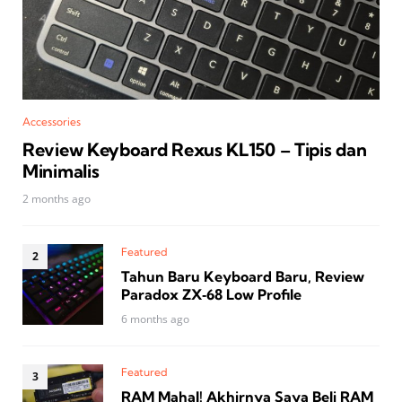
Accessories
Review Keyboard Rexus KL150 – Tipis dan
Minimalis
2 months ago
Featured
Tahun Baru Keyboard Baru, Review
Paradox ZX‑68 Low Profile
6 months ago
Featured
RAM Mahal! Akhirnya Saya Beli RAM