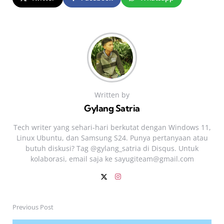
Written by
Gylang Satria
Tech writer yang sehari‑hari berkutat dengan Windows 11,
Linux Ubuntu, dan Samsung S24. Punya pertanyaan atau
butuh diskusi? Tag @gylang_satria di Disqus. Untuk
kolaborasi, email saja ke
sayugiteam@gmail.com
Previous Post
Post