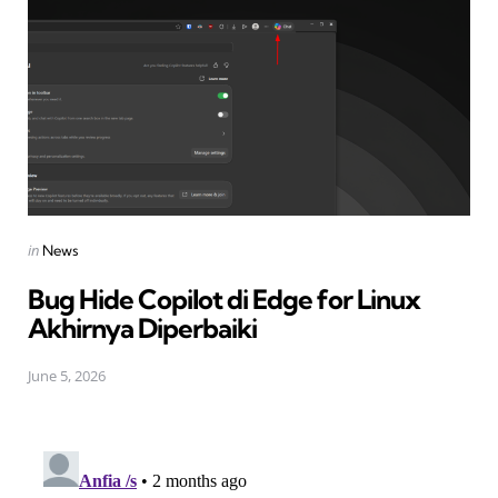
Posted
in
News
in
Bug Hide Copilot di Edge for Linux
Akhirnya Diperbaiki
June 5, 2026