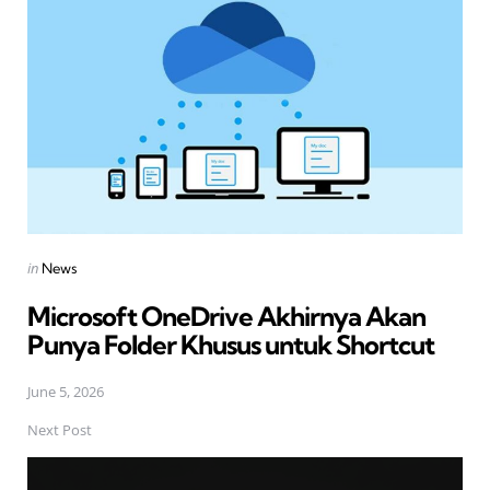
navigation
Posted
in
News
in
Microsoft OneDrive Akhirnya Akan
Punya Folder Khusus untuk Shortcut
June 5, 2026
Next Post