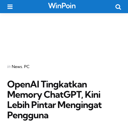
WinPoin
Menu
Searc
Categories
Posted
in
News
PC
in
OpenAI Tingkatkan
Memory ChatGPT, Kini
Lebih Pintar Mengingat
Pengguna