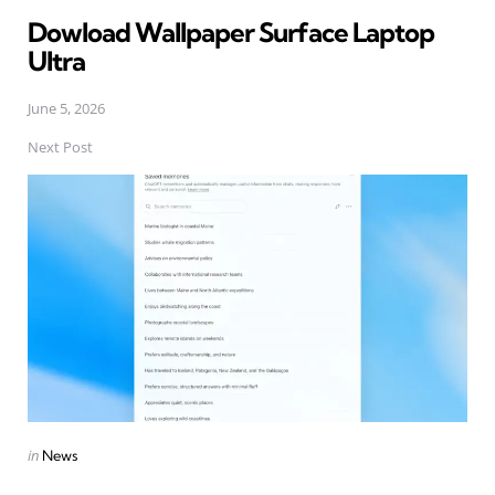
in
Dowload Wallpaper Surface Laptop
Ultra
June 5, 2026
Next Post
Posted
in
News
in