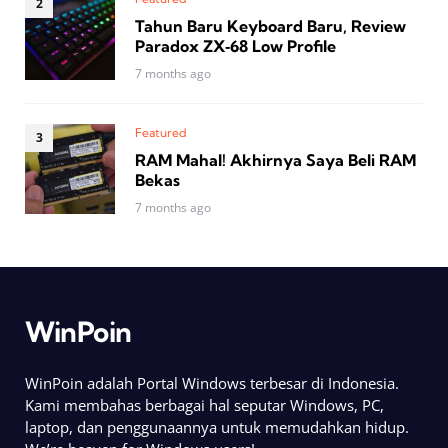
Tahun Baru Keyboard Baru, Review
Paradox ZX‑68 Low Profile
7 months ago
Featured
RAM Mahal! Akhirnya Saya Beli RAM
Bekas
7 months ago
WinPoin
WinPoin adalah Portal Windows terbesar di Indonesia.
Kami membahas berbagai hal seputar Windows, PC,
laptop, dan penggunaannya untuk memudahkan hidup.