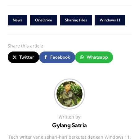
News
OneDrive
Sharing Files
Windows 11
Share
this article
Twitter
Facebook
Whatsapp
Written by
Gylang Satria
Tech writer yang sehari‑hari berkutat dengan Windows 11,