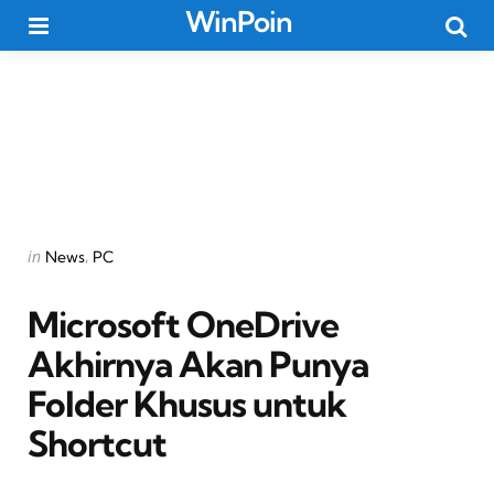
WinPoin
Menu
Searc
Categories
Posted
in
News
PC
in
Microsoft OneDrive
Akhirnya Akan Punya
Folder Khusus untuk
Shortcut