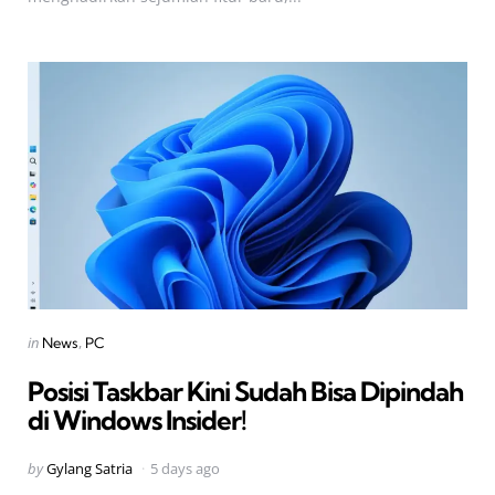
Categories
Posted
in
News
PC
in
Posisi Taskbar Kini Sudah Bisa Dipindah
di Windows Insider!
Posted
by
Gylang Satria
5 days ago
by