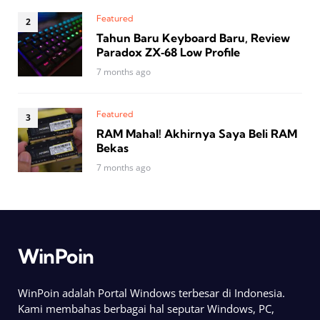
Featured
Tahun Baru Keyboard Baru, Review
Paradox ZX‑68 Low Profile
7 months ago
Featured
RAM Mahal! Akhirnya Saya Beli RAM
Bekas
7 months ago
WinPoin
WinPoin adalah Portal Windows terbesar di Indonesia.
Kami membahas berbagai hal seputar Windows, PC,