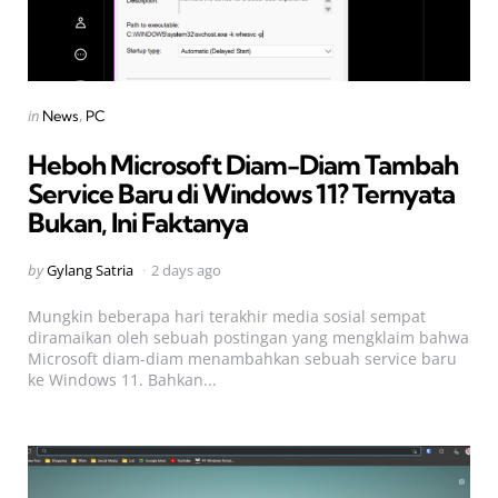
Categories
Posted
in
News
PC
in
Heboh Microsoft Diam-Diam Tambah
Service Baru di Windows 11? Ternyata
Bukan, Ini Faktanya
Posted
by
Gylang Satria
2 days ago
by
Mungkin beberapa hari terakhir media sosial sempat
diramaikan oleh sebuah postingan yang mengklaim bahwa
Microsoft diam-diam menambahkan sebuah service baru
ke Windows 11. Bahkan...