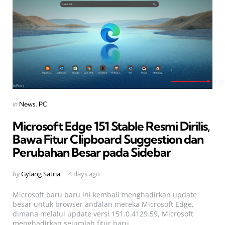
Categories
Posted
in
News
PC
in
Microsoft Edge 151 Stable Resmi Dirilis,
Bawa Fitur Clipboard Suggestion dan
Perubahan Besar pada Sidebar
Posted
by
Gylang Satria
4 days ago
by
Microsoft baru baru ini kembali menghadirkan update
besar untuk browser andalan mereka Microsoft Edge,
dimana melalui update versi 151.0.4129.59, Microsoft
menghadirkan sejumlah fitur baru,...