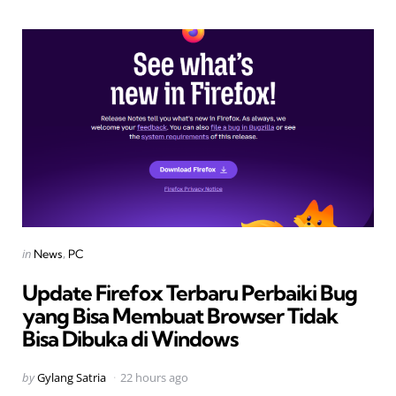
Categories
Posted
in
News
PC
in
Update Firefox Terbaru Perbaiki Bug
yang Bisa Membuat Browser Tidak
Bisa Dibuka di Windows
Posted
by
Gylang Satria
22 hours ago
by