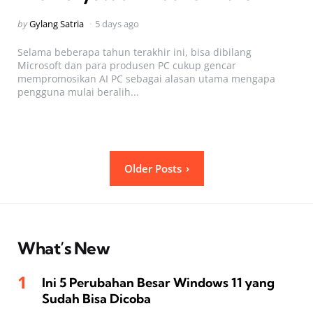
Posted
by
Gylang Satria
5 days ago
by
Selama beberapa tahun terakhir ini, bisa dibilang
Microsoft dan para produsen PC cukup gencar
mempromosikan AI PC sebagai alasan utama mengapa
pengguna mulai beralih...
Posts
Older Posts
pagination
What’s New
Ini 5 Perubahan Besar Windows 11 yang
Sudah Bisa Dicoba