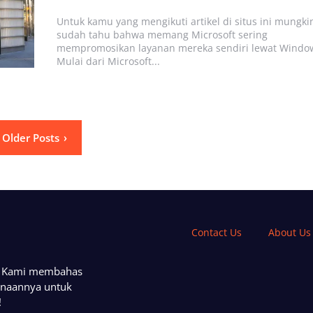
by
Untuk kamu yang mengikuti artikel di situs ini mungki
sudah tahu bahwa memang Microsoft sering
mempromosikan layanan mereka sendiri lewat Windo
Mulai dari Microsoft...
Older Posts
Contact Us
About Us
a. Kami membahas
unaannya untuk
!