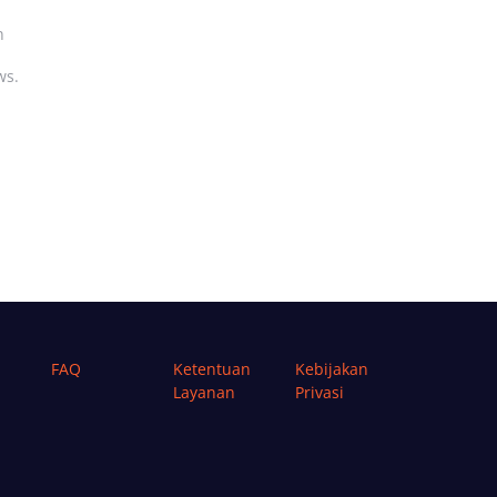
n
ws.
FAQ
Ketentuan
Kebijakan
Layanan
Privasi