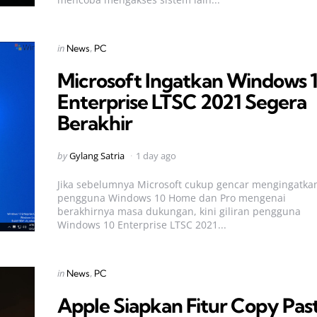
Categories
Posted
in
News
PC
in
Microsoft Ingatkan Windows 
Enterprise LTSC 2021 Segera
Berakhir
Posted
by
Gylang Satria
1 day ago
by
Jika sebelumnya Microsoft cukup gencar mengingatka
pengguna Windows 10 Home dan Pro mengenai
berakhirnya masa dukungan, kini giliran pengguna
Windows 10 Enterprise LTSC 2021...
Categories
Posted
in
News
PC
in
Apple Siapkan Fitur Copy Pas