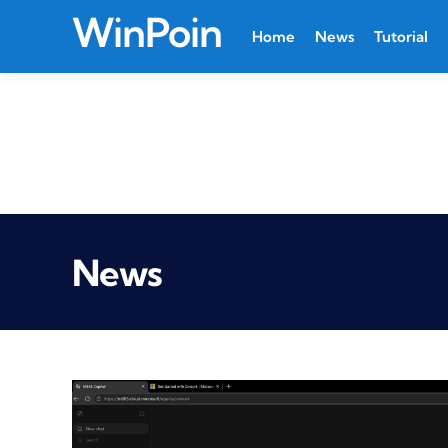
WinPoin
Home
News
Tutorial
News