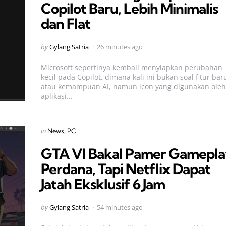
Copilot Baru, Lebih Minimalis
dan Flat
Posted
by
Gylang Satria
26 minutes ago
by
Microsoft sepertinya kembali menyiapkan perubahan
kecil pada Copilot, dimana kali ini bukan soal fitur bar
atau kemampuan AI, namun icon yang digunakan oleh
aplikasi...
Categories
Posted
in
News
PC
in
GTA VI Bakal Pamer Gamepl
Perdana, Tapi Netflix Dapat
Jatah Eksklusif 6 Jam
Posted
by
Gylang Satria
54 minutes ago
by