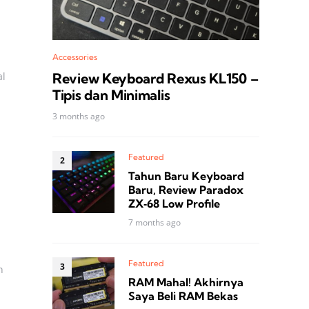
Accessories
al
Review Keyboard Rexus KL150 –
Tipis dan Minimalis
3 months ago
Featured
Tahun Baru Keyboard
Baru, Review Paradox
ZX‑68 Low Profile
7 months ago
Featured
n
RAM Mahal! Akhirnya
Saya Beli RAM Bekas