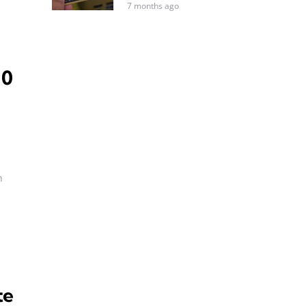
7 months ago
10
n
te