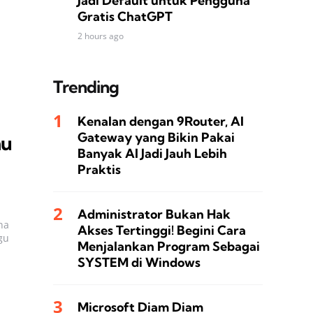
Jadi Default untuk Pengguna
Gratis ChatGPT
2 hours ago
Trending
Kenalan dengan 9Router, AI
Gateway yang Bikin Pakai
mu
Banyak AI Jadi Jauh Lebih
Praktis
Administrator Bukan Hak
na
Akses Tertinggi! Begini Cara
gu
Menjalankan Program Sebagai
SYSTEM di Windows
Microsoft Diam Diam