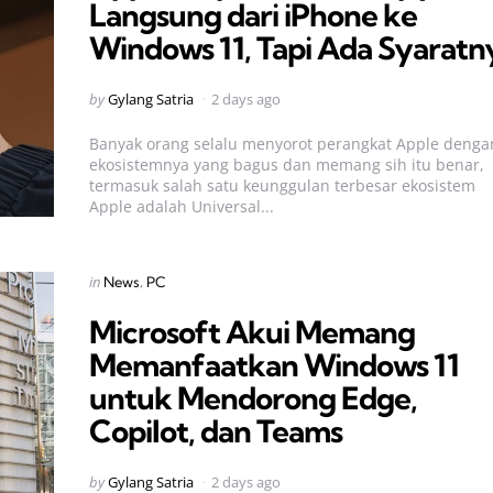
Langsung dari iPhone ke
Windows 11, Tapi Ada Syaratn
Posted
by
Gylang Satria
2 days ago
by
Banyak orang selalu menyorot perangkat Apple denga
ekosistemnya yang bagus dan memang sih itu benar,
termasuk salah satu keunggulan terbesar ekosistem
Apple adalah Universal...
Categories
Posted
in
News
PC
in
Microsoft Akui Memang
Memanfaatkan Windows 11
untuk Mendorong Edge,
Copilot, dan Teams
Posted
by
Gylang Satria
2 days ago