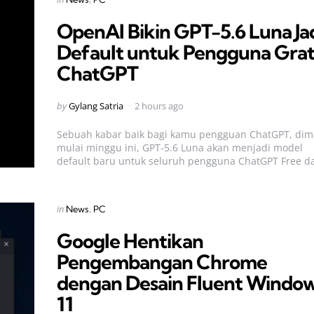
in
OpenAI Bikin GPT-5.6 Luna Ja
Default untuk Pengguna Grat
ChatGPT
Posted
by
Gylang Satria
2 hours ago
by
Sebuah kabar baik bagi kamu pengguan ChatGPT, di
mulai minggu ini, GPT-5.6 Luna akan menjadi model
default baru untuk seluruh pengguna ChatGPT Free da
Categories
Posted
in
News
PC
in
Google Hentikan
Pengembangan Chrome
dengan Desain Fluent Windo
11