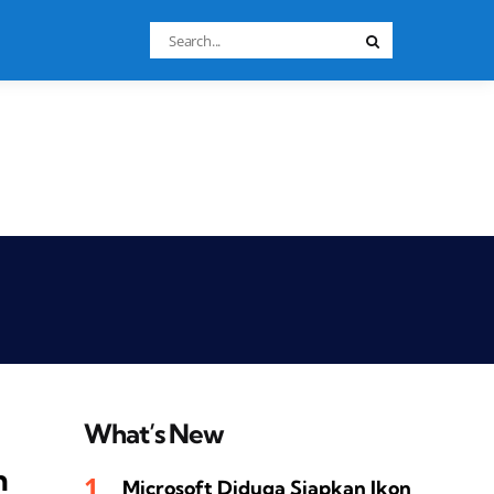
Search
Search
for:
What’s New
n
Microsoft Diduga Siapkan Ikon