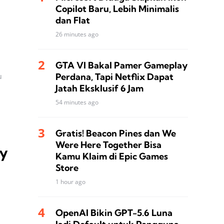
Copilot Baru, Lebih Minimalis
dan Flat
26 minutes ago
GTA VI Bakal Pamer Gameplay
Perdana, Tapi Netflix Dapat
u
Jatah Eksklusif 6 Jam
54 minutes ago
Gratis! Beacon Pines dan We
Were Here Together Bisa
ay
Kamu Klaim di Epic Games
Store
1 hour ago
OpenAI Bikin GPT-5.6 Luna