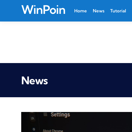
WinPoin
Home
News
Tutorial
News