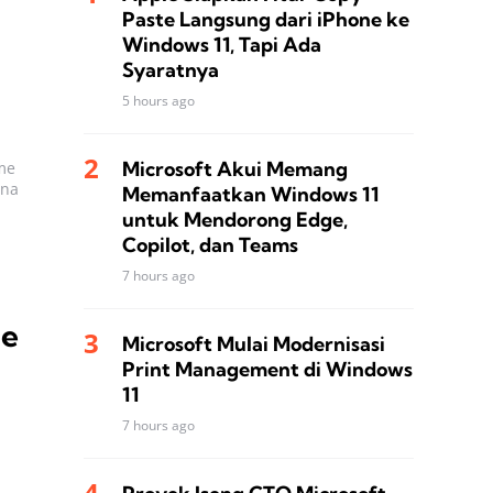
Paste Langsung dari iPhone ke
Windows 11, Tapi Ada
Syaratnya
5 hours ago
Microsoft Akui Memang
me
ana
Memanfaatkan Windows 11
untuk Mendorong Edge,
Copilot, dan Teams
7 hours ago
le
Microsoft Mulai Modernisasi
Print Management di Windows
11
7 hours ago