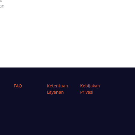
s
dan
FAQ
Ketentuan
Kebijakan
Layanan
Privasi