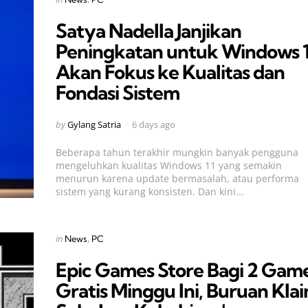
in
Satya Nadella Janjikan
Peningkatan untuk Windows 
Akan Fokus ke Kualitas dan
Fondasi Sistem
Posted
by
Gylang Satria
6 days ago
by
Beberapa tahun terakhir mungkin banyak pengguna
mengeluhkan kualitas Windows 11 yang semakin
menurun karena update bermasalah, atau performa
sistem yang kurang konsisten. Dan kini...
Categories
Posted
in
News
PC
in
Epic Games Store Bagi 2 Gam
Gratis Minggu Ini, Buruan Kla