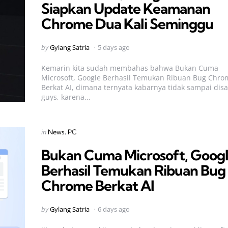
Siapkan Update Keamanan
Chrome Dua Kali Seminggu
Posted
by
Gylang Satria
5 days ago
by
Kemarin kita sudah membahas bahwa Bukan Cuma
Microsoft, Google Berhasil Temukan Ribuan Bug Chro
Berkat AI, dimana ternyata kabarnya tidak sampai dis
guys, karena...
Categories
Posted
in
News
PC
in
Bukan Cuma Microsoft, Goog
Berhasil Temukan Ribuan Bug
Chrome Berkat AI
Posted
by
Gylang Satria
6 days ago
by