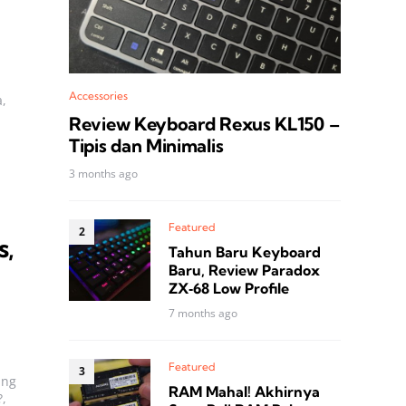
Accessories
a,
Review Keyboard Rexus KL150 –
Tipis dan Minimalis
3 months ago
Featured
s,
Tahun Baru Keyboard
Baru, Review Paradox
ZX‑68 Low Profile
7 months ago
Featured
ang
RAM Mahal! Akhirnya
,