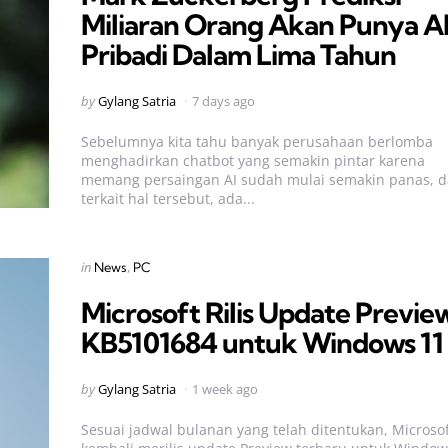
Miliaran Orang Akan Punya A
Pribadi Dalam Lima Tahun
Posted
by
Gylang Satria
7 days ago
by
Sebelumnya kita tahu banyak perusahaan berlomba
menghadirkan chatbot yang semakin pintar karena
memang persaingan AI sudah mulai semakin panas, 
terkait hal tersebut, ada...
Categories
Posted
in
News
PC
in
Microsoft Rilis Update Previe
KB5101684 untuk Windows 11
Posted
by
Gylang Satria
1 week ago
by
Sesuai jadwal bulanan yang telah ditentukan, Microso