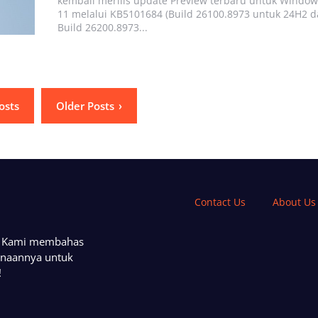
kembali merilis update Preview terbaru untuk Window
11 melalui KB5101684 (Build 26100.8973 untuk 24H2 
Build 26200.8973...
osts
Older Posts
Contact Us
About Us
a. Kami membahas
unaannya untuk
!