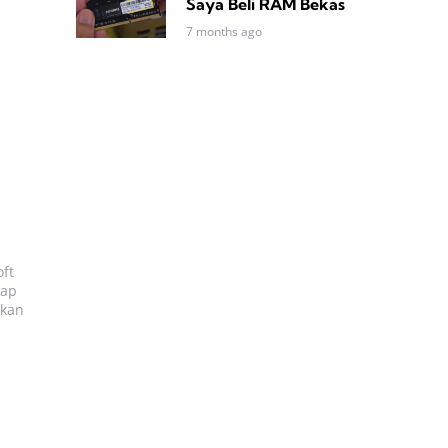
Saya Beli RAM Bekas
7 months ago
ft
iap
ukan