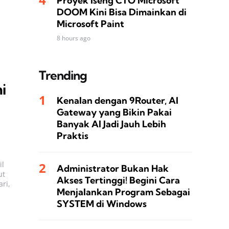
Proyek Iseng CTO Microsoft
DOOM Kini Bisa Dimainkan di
Microsoft Paint
8 hours ago
Trending
i
Kenalan dengan 9Router, AI
Gateway yang Bikin Pakai
Banyak AI Jadi Jauh Lebih
Praktis
il
Administrator Bukan Hak
ut
Akses Tertinggi! Begini Cara
ri,
Menjalankan Program Sebagai
SYSTEM di Windows