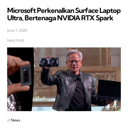
in
Microsoft Perkenalkan Surface Laptop
Ultra, Bertenaga NVIDIA RTX Spark
June 1, 2026
Next Post
Posted
in
News
in