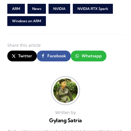
ARM
News
NVIDIA
NVIDIA RTX Spark
Windows on ARM
Share
this article
Twitter
Facebook
Whatsapp
Written by
Gylang Satria