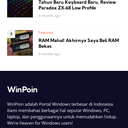
Tahun Baru Keyboard Baru, Review
Paradox ZX‑68 Low Profile
6 months ago
Featured
RAM Mahal! Akhirnya Saya Beli RAM
Bekas
6 months ago
WinPoin
WinPoin adalah Portal Windows terbesar di Indonesia.
Kami membahas berbagai hal seputar Windows, PC,
laptop, dan penggunaannya untuk memudahkan hidup.
We’re heaven for Windows users!