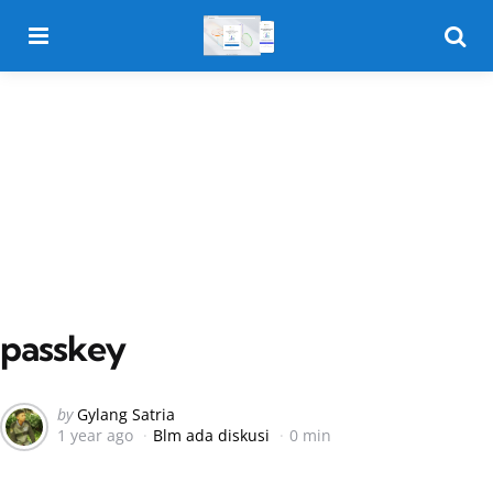
Menu
Searc
passkey
Posted
by
Gylang Satria
1 year ago
Blm ada diskusi
0 min
by