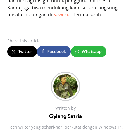
dan berbagi insight untuk pengguna Indonesia.
Kamu juga bisa mendukung kami secara langsung
melalui dukungan di
Saweria
. Terima kasih.
Share
this article
Twitter
Facebook
Whatsapp
Written by
Gylang Satria
Tech writer yang sehari‑hari berkutat dengan Windows 11,