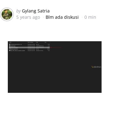
Posted
by
Gylang Satria
5 years ago
Blm ada diskusi
0 min
by