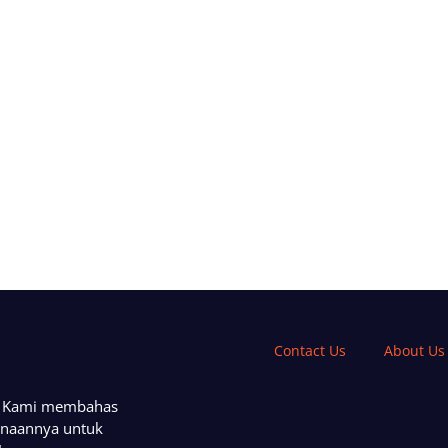
Contact Us
About Us
a. Kami membahas
unaannya untuk