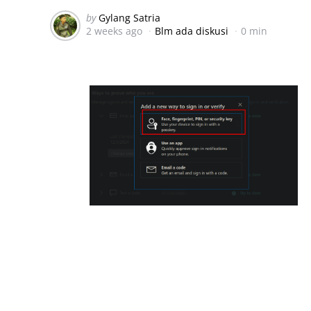
Posted
by
Gylang Satria
2 weeks ago
Blm ada diskusi
0 min
by