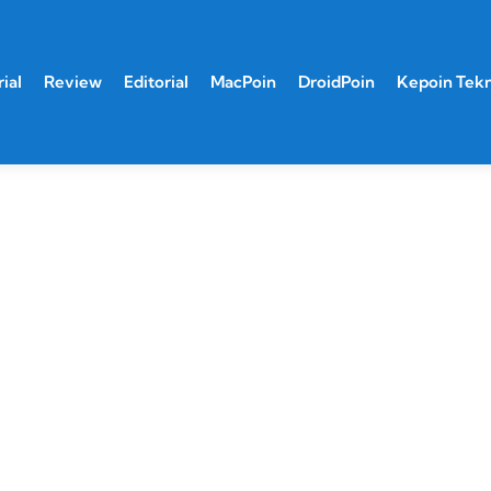
ial
Review
Editorial
MacPoin
DroidPoin
Kepoin Tek