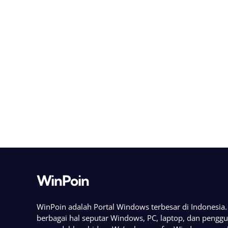
WinPoin
WinPoin adalah Portal Windows terbesar di Indonesi
berbagai hal seputar Windows, PC, laptop, dan pengg