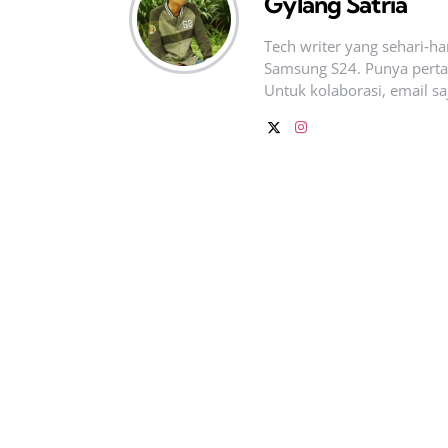
Gylang Satria
Tech writer yang sehari‑h
Samsung S24. Punya pertan
Untuk kolaborasi, email sa