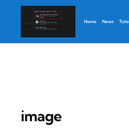
Home
News
Tutor
image