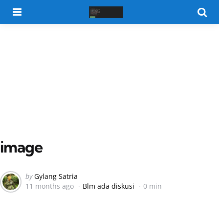
Menu
Searc
image
Posted
by
Gylang Satria
11 months ago
Blm ada diskusi
0 min
by