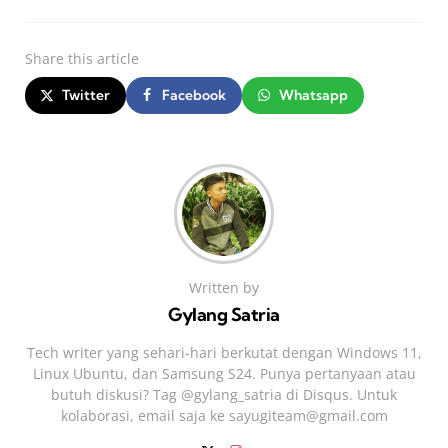
Share
this article
Twitter
Facebook
Whatsapp
Written by
Gylang Satria
Tech writer yang sehari‑hari berkutat dengan Windows 11,
Linux Ubuntu, dan Samsung S24. Punya pertanyaan atau
butuh diskusi? Tag @gylang_satria di Disqus. Untuk
kolaborasi, email saja ke
sayugiteam@gmail.com