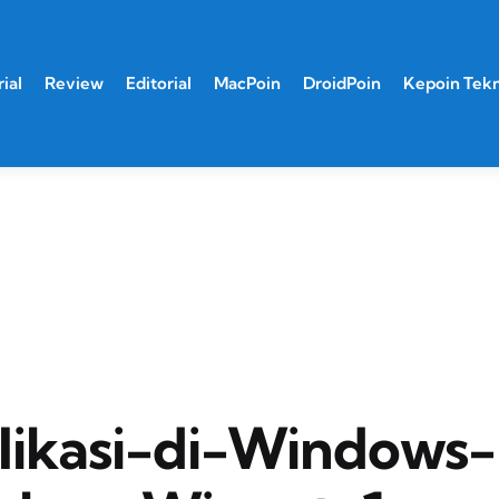
ial
Review
Editorial
MacPoin
DroidPoin
Kepoin Tek
ikasi-di-Windows-