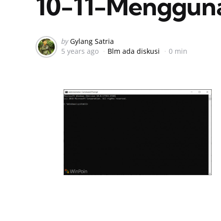
10-11-Menggun
Posted
by
Gylang Satria
5 years ago
Blm ada diskusi
0 min
by