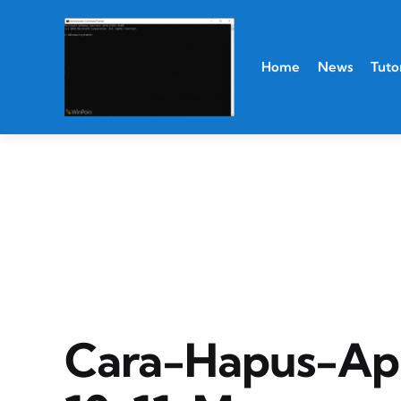
Home
News
Tutor
Cara-Hapus-Apl