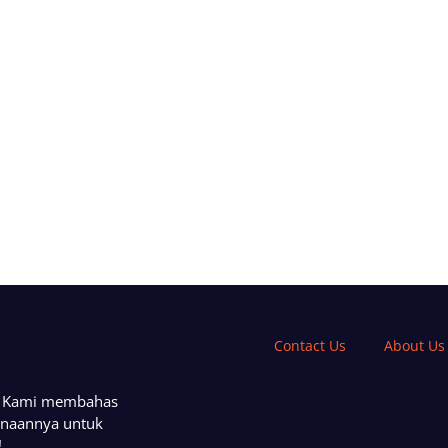
Contact Us
About Us
a. Kami membahas
unaannya untuk
!