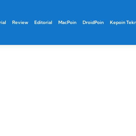
ial
Review
Editorial
MacPoin
DroidPoin
Kepoin Tek