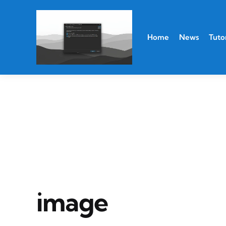
Home
News
Tutor
image