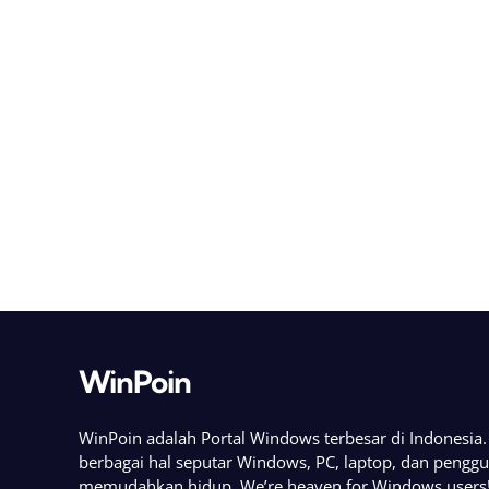
WinPoin
WinPoin adalah Portal Windows terbesar di Indonesi
berbagai hal seputar Windows, PC, laptop, dan pengg
memudahkan hidup. We’re heaven for Windows users