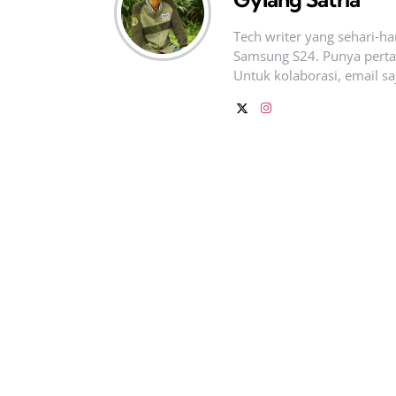
Tech writer yang sehari‑h
Samsung S24. Punya pertan
Untuk kolaborasi, email sa