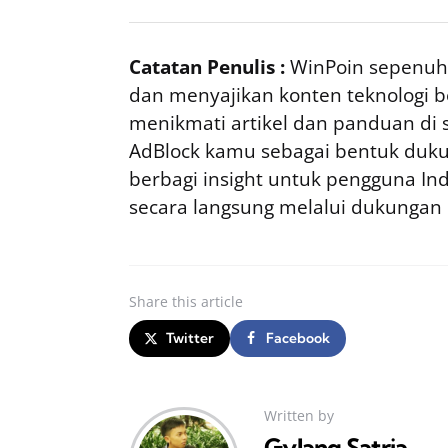
Catatan Penulis :
WinPoin sepenuhn
dan menyajikan konten teknologi be
menikmati artikel dan panduan di si
AdBlock kamu sebagai bentuk duku
berbagi insight untuk pengguna I
secara langsung melalui dukungan
Share
this article
Twitter
Facebook
Written by
Gylang Satria