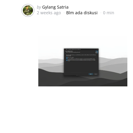
Posted
by
Gylang Satria
2 weeks ago
Blm ada diskusi
0 min
by