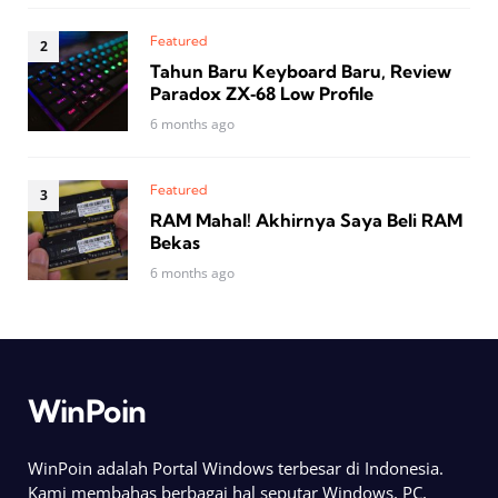
Featured
Tahun Baru Keyboard Baru, Review
Paradox ZX‑68 Low Profile
6 months ago
Featured
RAM Mahal! Akhirnya Saya Beli RAM
Bekas
6 months ago
WinPoin
WinPoin adalah Portal Windows terbesar di Indonesia.
Kami membahas berbagai hal seputar Windows, PC,