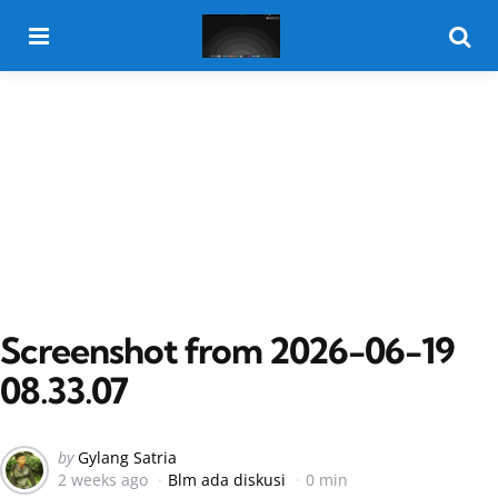
Menu
Searc
Screenshot from 2026-06-19
08.33.07
Posted
by
Gylang Satria
2 weeks ago
Blm ada diskusi
0 min
by