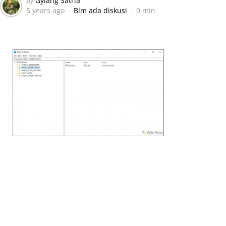
by
Gylang Satria
5 years ago
Blm ada diskusi
0 min
by