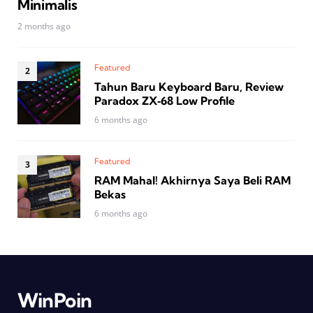
Minimalis
2 months ago
Featured
Tahun Baru Keyboard Baru, Review
Paradox ZX‑68 Low Profile
6 months ago
Featured
RAM Mahal! Akhirnya Saya Beli RAM
Bekas
6 months ago
WinPoin