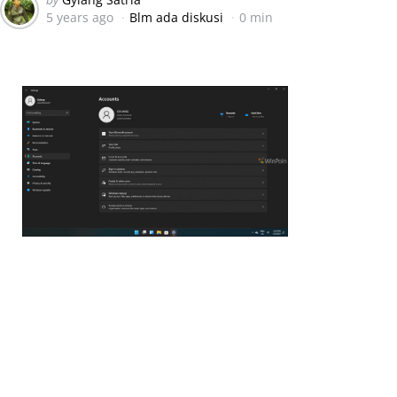
5 years ago
Blm ada diskusi
0 min
by