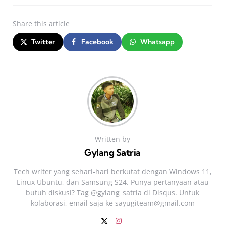
Share
this article
Twitter
Facebook
Whatsapp
Written by
Gylang Satria
Tech writer yang sehari‑hari berkutat dengan Windows 11,
Linux Ubuntu, dan Samsung S24. Punya pertanyaan atau
butuh diskusi? Tag @gylang_satria di Disqus. Untuk
kolaborasi, email saja ke
sayugiteam@gmail.com