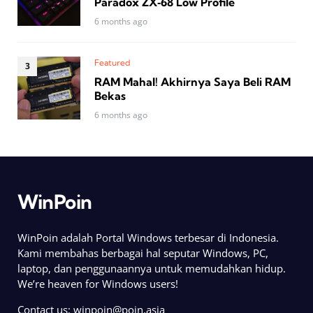
Paradox ZX‑68 Low Profile
6 months ago
Featured
RAM Mahal! Akhirnya Saya Beli RAM
Bekas
6 months ago
WinPoin
WinPoin adalah Portal Windows terbesar di Indonesia.
Kami membahas berbagai hal seputar Windows, PC,
laptop, dan penggunaannya untuk memudahkan hidup.
We’re heaven for Windows users!
Contact us:
winpoin@poin.asia