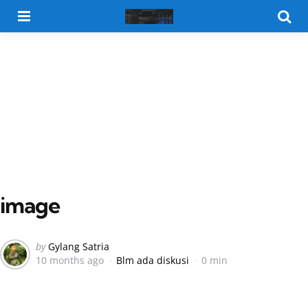
Menu
Searc
image
Posted
by
Gylang Satria
10 months ago
Blm ada diskusi
0 min
by