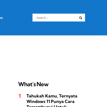
Search
no
Search
for:
What’s New
Tahukah Kamu, Ternyata
Windows 11 Punya Cara
Tersembunyi Untuk