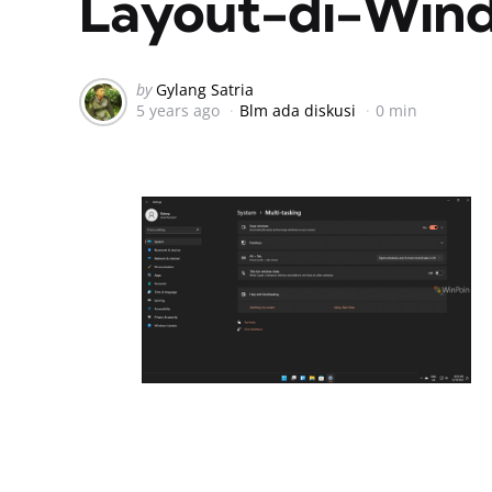
Layout-di-Win
Posted
by
Gylang Satria
5 years ago
Blm ada diskusi
0 min
by