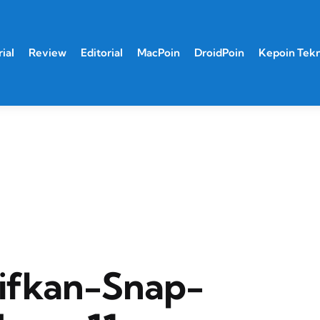
ial
Review
Editorial
MacPoin
DroidPoin
Kepoin Tek
ifkan-Snap-