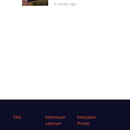
6 months ago
FAQ
Ketentuan
Kebijakan
Layanan
Privasi