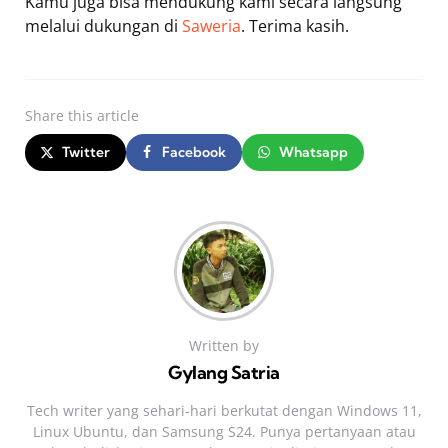
Kamu juga bisa mendukung kami secara langsung
melalui dukungan di
Saweria
. Terima kasih.
Share
this article
Twitter
Facebook
Whatsapp
Written by
Gylang Satria
Tech writer yang sehari‑hari berkutat dengan Windows 11,
Linux Ubuntu, dan Samsung S24. Punya pertanyaan atau