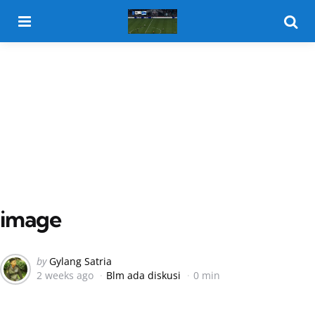
Menu
Searc
image
Posted
by
Gylang Satria
2 weeks ago
Blm ada diskusi
0 min
by