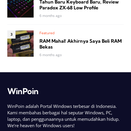
Tahun Baru Keyboard Baru, Review
Paradox ZX‑68 Low Profile
6 months ago
Featured
RAM Mahal! Akhirnya Saya Beli RAM
Bekas
6 months ago
WinPoin
WinPoin adalah Portal Windows terbesar di Indonesia.
Kami membahas berbagai hal seputar Windows, PC,
laptop, dan penggunaannya untuk memudahkan hidup.
We’re heaven for Windows users!