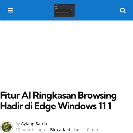
Menu
Searc
Fitur AI Ringkasan Browsing
Hadir di Edge Windows 11 1
Posted
by
Gylang Satria
10 months ago
Blm ada diskusi
0 min
by