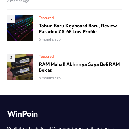
2 months ago
Featured
Tahun Baru Keyboard Baru, Review
Paradox ZX‑68 Low Profile
6 months ago
Featured
RAM Mahal! Akhirnya Saya Beli RAM
Bekas
6 months ago
WinPoin
WinPoin adalah Portal Windows terbesar di Indonesia.