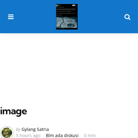
Menu
Searc
image
Posted
by
Gylang Satria
5 hours ago
Blm ada diskusi
0 min
by