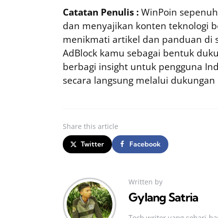
Catatan Penulis :
WinPoin sepenuhn
dan menyajikan konten teknologi be
menikmati artikel dan panduan di si
AdBlock kamu sebagai bentuk duku
berbagi insight untuk pengguna I
secara langsung melalui dukungan
Share
this article
Twitter
Facebook
Written by
Gylang Satria
Tech writer yang sehari‑h