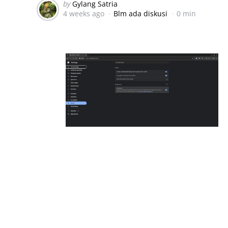
Posted
by
Gylang Satria
4 weeks ago
Blm ada diskusi
0 min
by