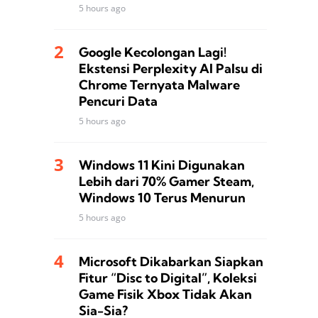
5 hours ago
Google Kecolongan Lagi!
Ekstensi Perplexity AI Palsu di
Chrome Ternyata Malware
Pencuri Data
5 hours ago
Windows 11 Kini Digunakan
Lebih dari 70% Gamer Steam,
Windows 10 Terus Menurun
5 hours ago
Microsoft Dikabarkan Siapkan
Fitur “Disc to Digital”, Koleksi
Game Fisik Xbox Tidak Akan
Sia-Sia?