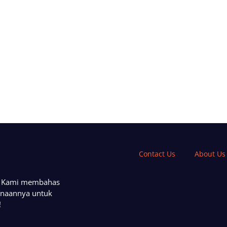
Contact Us
About Us
a. Kami membahas
unaannya untuk
!