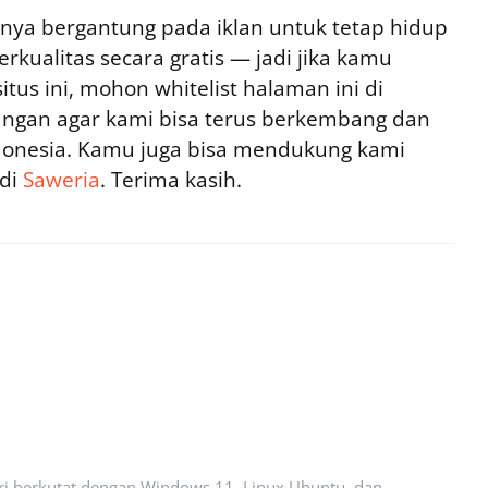
ya bergantung pada iklan untuk tetap hidup
rkualitas secara gratis — jadi jika kamu
tus ini, mohon whitelist halaman ini di
ngan agar kami bisa terus berkembang dan
ndonesia. Kamu juga bisa mendukung kami
 di
Saweria
. Terima kasih.
ari berkutat dengan Windows 11, Linux Ubuntu, dan