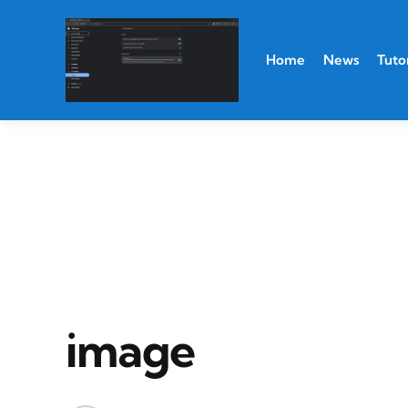
Home
News
Tutor
image