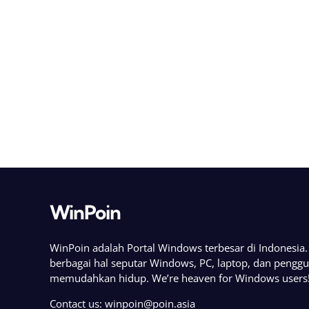
WinPoin
WinPoin adalah Portal Windows terbesar di Indonesi
berbagai hal seputar Windows, PC, laptop, dan pengg
memudahkan hidup. We’re heaven for Windows users
Contact us:
winpoin@poin.asia