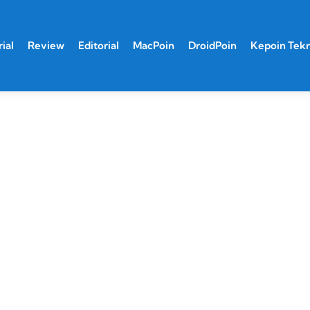
ial
Review
Editorial
MacPoin
DroidPoin
Kepoin Tek