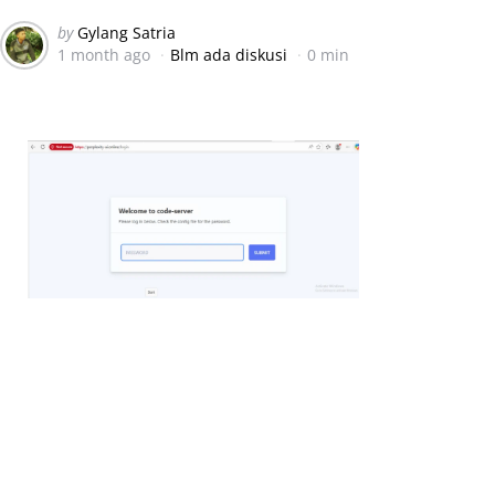
Posted
by
Gylang Satria
1 month ago
Blm ada diskusi
0 min
by