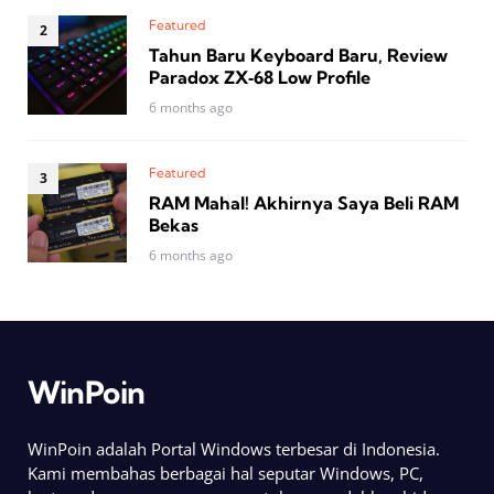
Featured
Tahun Baru Keyboard Baru, Review
Paradox ZX‑68 Low Profile
6 months ago
Featured
RAM Mahal! Akhirnya Saya Beli RAM
Bekas
6 months ago
WinPoin
WinPoin adalah Portal Windows terbesar di Indonesia.
Kami membahas berbagai hal seputar Windows, PC,