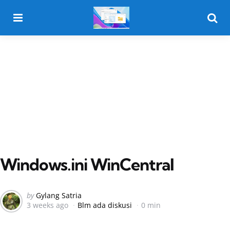
Menu
Searc
Windows.ini WinCentral
Posted
by
Gylang Satria
3 weeks ago
Blm ada diskusi
0 min
by