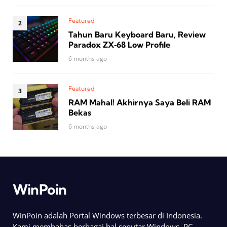
Featured
Tahun Baru Keyboard Baru, Review
Paradox ZX‑68 Low Profile
6 months ago
Featured
RAM Mahal! Akhirnya Saya Beli RAM
Bekas
6 months ago
WinPoin
WinPoin adalah Portal Windows terbesar di Indonesia.
Kami membahas berbagai hal seputar Windows, PC,