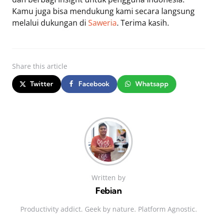
Kamu juga bisa mendukung kami secara langsung
melalui dukungan di
Saweria
. Terima kasih.
Share
this article
Twitter
Facebook
Whatsapp
Written by
Febian
Productivity addict. Geek by nature. Platform Agnostic.