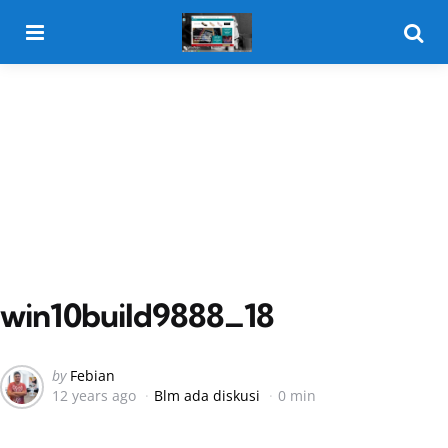
Menu
Searc
win10build9888_18
Posted
by
Febian
12 years ago
Blm ada diskusi
0 min
by