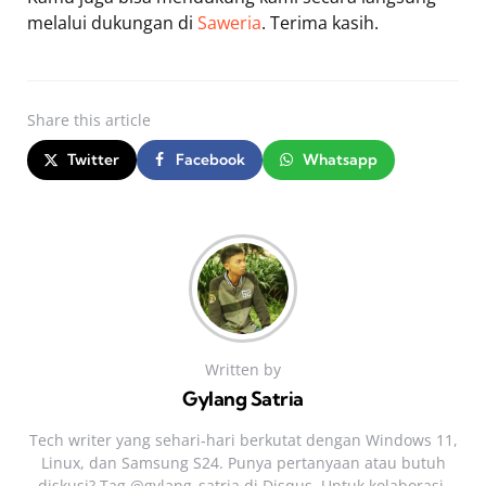
melalui dukungan di
Saweria
. Terima kasih.
Share
this article
Twitter
Facebook
Whatsapp
Written by
Gylang Satria
Tech writer yang sehari‑hari berkutat dengan Windows 11,
Linux, dan Samsung S24. Punya pertanyaan atau butuh
diskusi? Tag @gylang_satria di Disqus. Untuk kolaborasi,