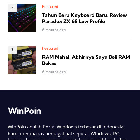
Featured
Tahun Baru Keyboard Baru, Review
Paradox ZX‑68 Low Profile
6 months ago
Featured
RAM Mahal! Akhirnya Saya Beli RAM
Bekas
6 months ago
WinPoin
WinPoin adalah Portal Windows terbesar di Indonesia.
Kami membahas berbagai hal seputar Windows, PC,