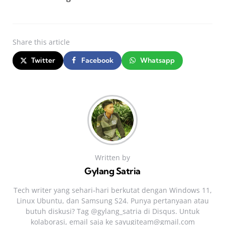
Share
this article
Twitter
Facebook
Whatsapp
Written by
Gylang Satria
Tech writer yang sehari‑hari berkutat dengan Windows 11,
Linux Ubuntu, dan Samsung S24. Punya pertanyaan atau
butuh diskusi? Tag @gylang_satria di Disqus. Untuk
kolaborasi, email saja ke
sayugiteam@gmail.com