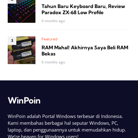
Tahun Baru Keyboard Baru, Review
Paradox ZX‑68 Low Profile
6 months ago
Featured
RAM Mahal! Akhirnya Saya Beli RAM
Bekas
6 months ago
WinPoin
WinPoin adalah Portal Windows terbesar di Indonesia.
Kami membahas berbagai hal seputar Windows, PC,
laptop, dan penggunaannya untuk memudahkan hidup.
We’re heaven for Windows users!