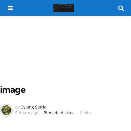
Menu
Searc
image
Posted
by
Gylang Satria
5 hours ago
Blm ada diskusi
0 min
by